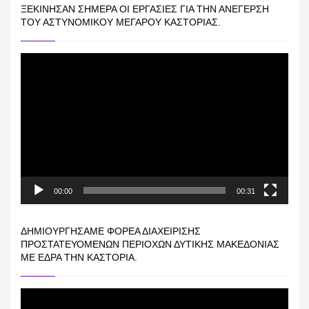
ΞΕΚΊΝΗΣΑΝ ΣΉΜΕΡΑ ΟΙ ΕΡΓΑΣΊΕΣ ΓΙΑ ΤΗΝ ΑΝΈΓΕΡΣΗ
ΤΟΥ ΑΣΤΥΝΟΜΙΚΟΎ ΜΕΓΆΡΟΥ ΚΑΣΤΟΡΙΆΣ.
Πρόγραμμα
Αναπαραγωγής
Βίντεο
00:00
00:31
ΔΗΜΙΟΥΡΓΉΣΑΜΕ ΦΟΡΈΑ ΔΙΑΧΕΊΡΙΣΗΣ
ΠΡΟΣΤΑΤΕΥΌΜΕΝΩΝ ΠΕΡΙΟΧΏΝ ΔΥΤΙΚΉΣ ΜΑΚΕΔΟΝΊΑΣ
ΜΕ ΈΔΡΑ ΤΗΝ ΚΑΣΤΟΡΙΆ.
Πρόγραμμα