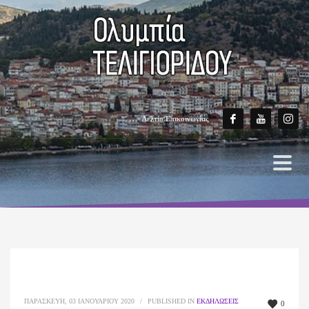
Δελτίο Επικοινωνίας
ΠΑΡΑΣΚΕΥΉ, 03 ΙΑΝΟΥΑΡΊΟΥ 2020
/
PUBLISHED IN
ΕΚΔΗΛΏΣΕΙΣ
0