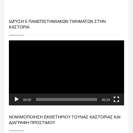
ΊΔΡΥΣΗ 5 ΠΑΝΕΠΙΣΤΗΜΙΑΚΏΝ ΤΜΗΜΆΤΩΝ ΣΤΗΝ
ΚΑΣΤΟΡΙΆ
Πρόγραμμα
Αναπαραγωγής
Βίντεο
00:00
00:24
ΝΟΜΙΜΟΠΟΊΗΣΗ ΕΚΘΕΤΗΡΊΟΥ ΓΟΎΝΑΣ ΚΑΣΤΟΡΙΆΣ ΚΑΙ
ΔΙΑΓΡΑΦΉ ΠΡΟΣΤΊΜΟΥ