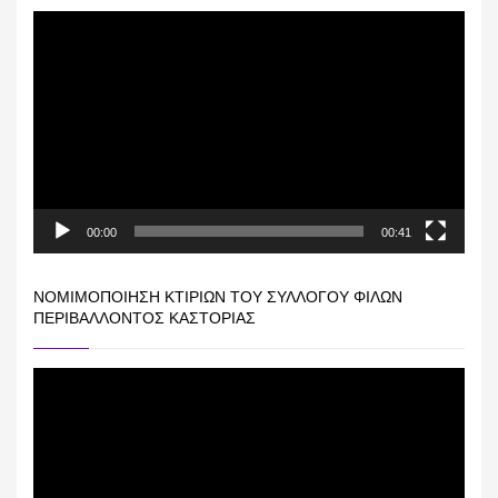
Πρόγραμμα
Αναπαραγωγής
Βίντεο
00:00
00:41
ΝΟΜΙΜΟΠΟΊΗΣΗ ΚΤΙΡΊΩΝ ΤΟΥ ΣΥΛΛΌΓΟΥ ΦΊΛΩΝ
ΠΕΡΙΒΆΛΛΟΝΤΟΣ ΚΑΣΤΟΡΙΆΣ
Πρόγραμμα
Αναπαραγωγής
Βίντεο