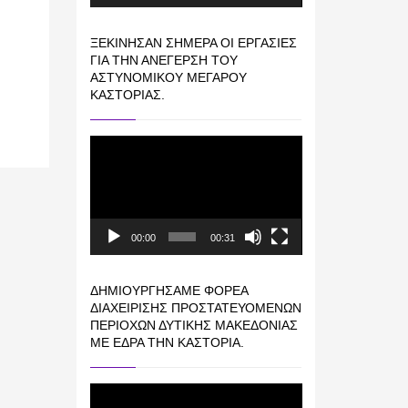
ΞΕΚΊΝΗΣΑΝ ΣΉΜΕΡΑ ΟΙ ΕΡΓΑΣΊΕΣ
ΓΙΑ ΤΗΝ ΑΝΈΓΕΡΣΗ ΤΟΥ
ΑΣΤΥΝΟΜΙΚΟΎ ΜΕΓΆΡΟΥ
ΚΑΣΤΟΡΙΆΣ.
Πρόγραμμα
Αναπαραγωγής
Βίντεο
00:00
00:31
ΔΗΜΙΟΥΡΓΉΣΑΜΕ ΦΟΡΈΑ
ΔΙΑΧΕΊΡΙΣΗΣ ΠΡΟΣΤΑΤΕΥΌΜΕΝΩΝ
ΠΕΡΙΟΧΏΝ ΔΥΤΙΚΉΣ ΜΑΚΕΔΟΝΊΑΣ
ΜΕ ΈΔΡΑ ΤΗΝ ΚΑΣΤΟΡΙΆ.
Πρόγραμμα