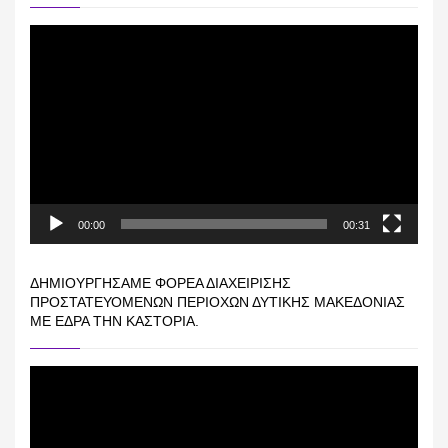
Πρόγραμμα
Αναπαραγωγής
Βίντεο
00:00
00:31
ΔΗΜΙΟΥΡΓΉΣΑΜΕ ΦΟΡΈΑ ΔΙΑΧΕΊΡΙΣΗΣ
ΠΡΟΣΤΑΤΕΥΌΜΕΝΩΝ ΠΕΡΙΟΧΏΝ ΔΥΤΙΚΉΣ ΜΑΚΕΔΟΝΊΑΣ
ΜΕ ΈΔΡΑ ΤΗΝ ΚΑΣΤΟΡΙΆ.
Πρόγραμμα
Αναπαραγωγής
Βίντεο