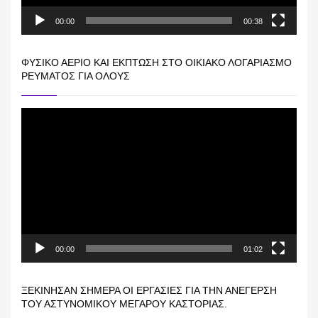
00:00
00:38
ΦΥΣΙΚΌ ΑΈΡΙΟ ΚΑΙ ΕΚΠΤΩΣΗ ΣΤΟ ΟΙΚΙΑΚΌ ΛΟΓΑΡΙΑΣΜΌ
ΡΕΎΜΑΤΟΣ ΓΙΑ ΟΛΟΥΣ
Πρόγραμμα
Αναπαραγωγής
Βίντεο
00:00
01:02
ΞΕΚΊΝΗΣΑΝ ΣΉΜΕΡΑ ΟΙ ΕΡΓΑΣΊΕΣ ΓΙΑ ΤΗΝ ΑΝΈΓΕΡΣΗ
ΤΟΥ ΑΣΤΥΝΟΜΙΚΟΎ ΜΕΓΆΡΟΥ ΚΑΣΤΟΡΙΆΣ.