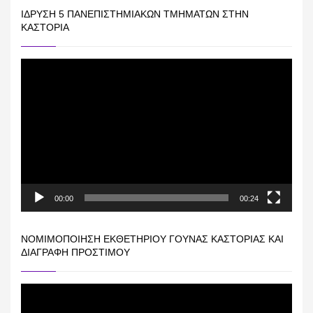
ΊΔΡΥΣΗ 5 ΠΑΝΕΠΙΣΤΗΜΙΑΚΏΝ ΤΜΗΜΆΤΩΝ ΣΤΗΝ
ΚΑΣΤΟΡΙΆ
Πρόγραμμα
Αναπαραγωγής
Βίντεο
00:00
00:24
ΝΟΜΙΜΟΠΟΊΗΣΗ ΕΚΘΕΤΗΡΊΟΥ ΓΟΎΝΑΣ ΚΑΣΤΟΡΙΆΣ ΚΑΙ
ΔΙΑΓΡΑΦΉ ΠΡΟΣΤΊΜΟΥ
Πρόγραμμα
Αναπαραγωγής