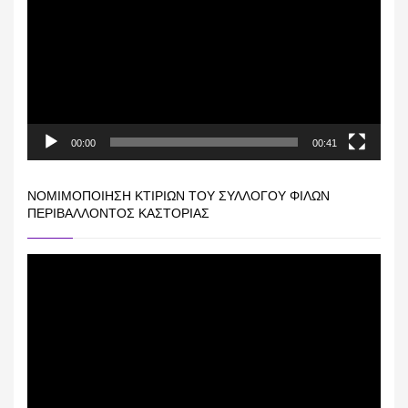
Βίντεο
00:00
00:41
ΝΟΜΙΜΟΠΟΊΗΣΗ ΚΤΙΡΊΩΝ ΤΟΥ ΣΥΛΛΌΓΟΥ ΦΊΛΩΝ
ΠΕΡΙΒΆΛΛΟΝΤΟΣ ΚΑΣΤΟΡΙΆΣ
Πρόγραμμα
Αναπαραγωγής
Βίντεο