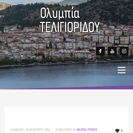
Δελτίο Επικοινωνίας
ΣΆΒΒΑΤΟ, 28 ΜΑΡΤΊΟΥ 2020
/
PUBLISHED IN
ΔΕΛΤΊΑ ΤΎΠΟΥ
0