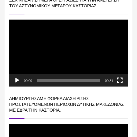
ΞΕΚΊΝΗΣΑΝ ΣΉΜΕΡΑ ΟΙ ΕΡΓΑΣΊΕΣ ΓΙΑ ΤΗΝ ΑΝΈΓΕΡΣΗ
ΤΟΥ ΑΣΤΥΝΟΜΙΚΟΎ ΜΕΓΆΡΟΥ ΚΑΣΤΟΡΙΆΣ.
Πρόγραμμα
Αναπαραγωγής
Βίντεο
00:00
00:31
ΔΗΜΙΟΥΡΓΉΣΑΜΕ ΦΟΡΈΑ ΔΙΑΧΕΊΡΙΣΗΣ
ΠΡΟΣΤΑΤΕΥΌΜΕΝΩΝ ΠΕΡΙΟΧΏΝ ΔΥΤΙΚΉΣ ΜΑΚΕΔΟΝΊΑΣ
ΜΕ ΈΔΡΑ ΤΗΝ ΚΑΣΤΟΡΙΆ.
Πρόγραμμα
Αναπαραγωγής