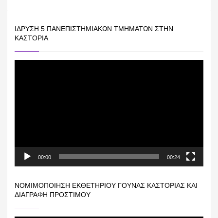
ΊΔΡΥΣΗ 5 ΠΑΝΕΠΙΣΤΗΜΙΑΚΏΝ ΤΜΗΜΆΤΩΝ ΣΤΗΝ
ΚΑΣΤΟΡΙΆ
Πρόγραμμα
Αναπαραγωγής
Βίντεο
00:00
00:24
ΝΟΜΙΜΟΠΟΊΗΣΗ ΕΚΘΕΤΗΡΊΟΥ ΓΟΎΝΑΣ ΚΑΣΤΟΡΙΆΣ ΚΑΙ
ΔΙΑΓΡΑΦΉ ΠΡΟΣΤΊΜΟΥ