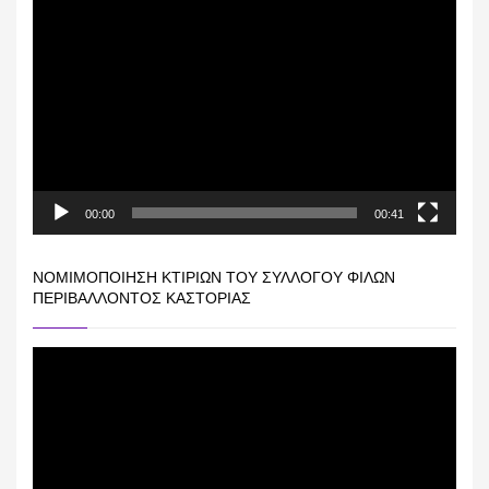
Πρόγραμμα
Αναπαραγωγής
Βίντεο
00:00
00:41
ΝΟΜΙΜΟΠΟΊΗΣΗ ΚΤΙΡΊΩΝ ΤΟΥ ΣΥΛΛΌΓΟΥ ΦΊΛΩΝ
ΠΕΡΙΒΆΛΛΟΝΤΟΣ ΚΑΣΤΟΡΙΆΣ
Πρόγραμμα
Αναπαραγωγής
Βίντεο