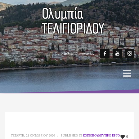
Δελτίο Επικοινωνίας
ΤΕΤΆΡΤΗ, 21 ΟΚΤΩΒΡΊΟΥ 2020
/
PUBLISHED IN
ΚΟΙΝΟΒΟΥΛΕΥΤΙΚΌ ΈΡΓΟ
0