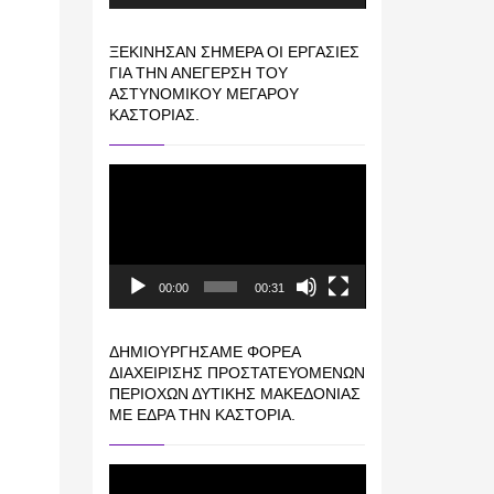
ΞΕΚΊΝΗΣΑΝ ΣΉΜΕΡΑ ΟΙ ΕΡΓΑΣΊΕΣ
ΓΙΑ ΤΗΝ ΑΝΈΓΕΡΣΗ ΤΟΥ
ΑΣΤΥΝΟΜΙΚΟΎ ΜΕΓΆΡΟΥ
ΚΑΣΤΟΡΙΆΣ.
Πρόγραμμα
Αναπαραγωγής
Βίντεο
00:00
00:31
ΔΗΜΙΟΥΡΓΉΣΑΜΕ ΦΟΡΈΑ
ΔΙΑΧΕΊΡΙΣΗΣ ΠΡΟΣΤΑΤΕΥΌΜΕΝΩΝ
ΠΕΡΙΟΧΏΝ ΔΥΤΙΚΉΣ ΜΑΚΕΔΟΝΊΑΣ
ΜΕ ΈΔΡΑ ΤΗΝ ΚΑΣΤΟΡΙΆ.
Πρόγραμμα