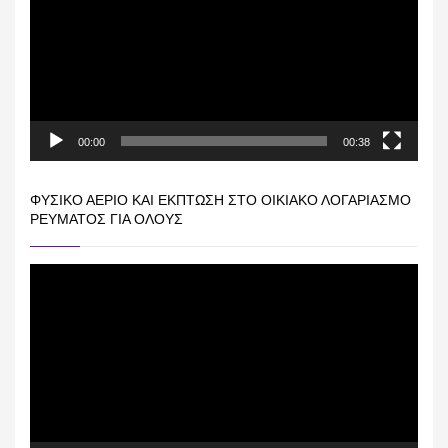
00:00
00:38
ΦΥΣΙΚΌ ΑΈΡΙΟ ΚΑΙ ΕΚΠΤΩΣΗ ΣΤΟ ΟΙΚΙΑΚΌ ΛΟΓΑΡΙΑΣΜΌ
ΡΕΎΜΑΤΟΣ ΓΙΑ ΟΛΟΥΣ
Πρόγραμμα
Αναπαραγωγής
Βίντεο