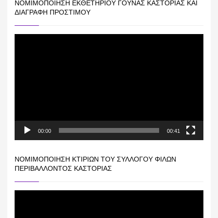
ΝΟΜΙΜΟΠΟΊΗΣΗ ΕΚΘΕΤΗΡΊΟΥ ΓΟΎΝΑΣ ΚΑΣΤΟΡΙΆΣ ΚΑΙ
ΔΙΑΓΡΑΦΉ ΠΡΟΣΤΊΜΟΥ
Πρόγραμμα
Αναπαραγωγής
Βίντεο
00:00
00:41
ΝΟΜΙΜΟΠΟΊΗΣΗ ΚΤΙΡΊΩΝ ΤΟΥ ΣΥΛΛΌΓΟΥ ΦΊΛΩΝ
ΠΕΡΙΒΆΛΛΟΝΤΟΣ ΚΑΣΤΟΡΙΆΣ
Πρόγραμμα
Αναπαραγωγής
Βίντεο