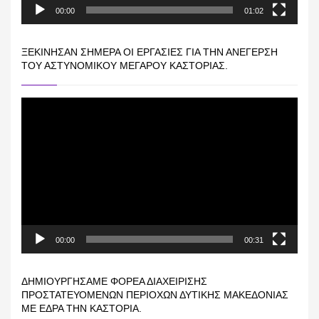
00:00
01:02
ΞΕΚΊΝΗΣΑΝ ΣΉΜΕΡΑ ΟΙ ΕΡΓΑΣΊΕΣ ΓΙΑ ΤΗΝ ΑΝΈΓΕΡΣΗ
ΤΟΥ ΑΣΤΥΝΟΜΙΚΟΎ ΜΕΓΆΡΟΥ ΚΑΣΤΟΡΙΆΣ.
Πρόγραμμα
Αναπαραγωγής
Βίντεο
00:00
00:31
ΔΗΜΙΟΥΡΓΉΣΑΜΕ ΦΟΡΈΑ ΔΙΑΧΕΊΡΙΣΗΣ
ΠΡΟΣΤΑΤΕΥΌΜΕΝΩΝ ΠΕΡΙΟΧΏΝ ΔΥΤΙΚΉΣ ΜΑΚΕΔΟΝΊΑΣ
ΜΕ ΈΔΡΑ ΤΗΝ ΚΑΣΤΟΡΙΆ.