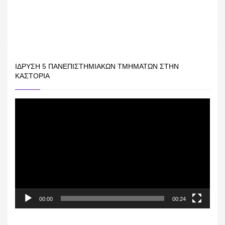
ΊΔΡΥΣΗ 5 ΠΑΝΕΠΙΣΤΗΜΙΑΚΏΝ ΤΜΗΜΆΤΩΝ ΣΤΗΝ
ΚΑΣΤΟΡΙΆ
Πρόγραμμα
Αναπαραγωγής
Βίντεο
00:00
00:24