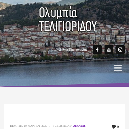
Δελτίο Επικοινωνίας
ΠΈΜΠΤΗ, 19 ΜΑΡΤΊΟΥ 2020
/
PUBLISHED IN
ΑΠΌΨΕΙΣ
0