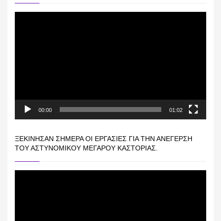
Πρόγραμμα
Αναπαραγωγής
Βίντεο
00:00
01:02
ΞΕΚΊΝΗΣΑΝ ΣΉΜΕΡΑ ΟΙ ΕΡΓΑΣΊΕΣ ΓΙΑ ΤΗΝ ΑΝΈΓΕΡΣΗ
ΤΟΥ ΑΣΤΥΝΟΜΙΚΟΎ ΜΕΓΆΡΟΥ ΚΑΣΤΟΡΙΆΣ.
Πρόγραμμα
Αναπαραγωγής
Βίντεο