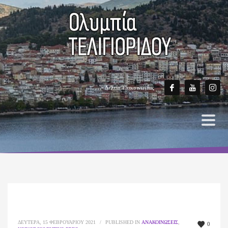
Δελτίο Επικοινωνίας
ΔΕΥΤΈΡΑ, 15 ΦΕΒΡΟΥΑΡΊΟΥ 2021
/
PUBLISHED IN
ΑΝΑΚΟΙΝΏΣΕΙΣ
,
0