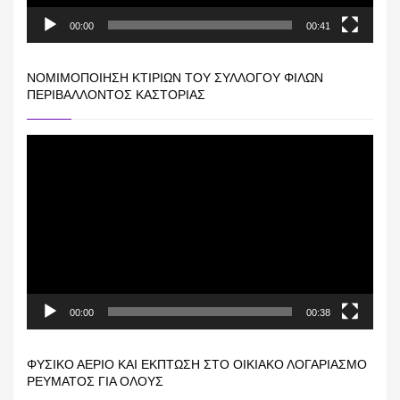
00:00
00:41
ΝΟΜΙΜΟΠΟΊΗΣΗ ΚΤΙΡΊΩΝ ΤΟΥ ΣΥΛΛΌΓΟΥ ΦΊΛΩΝ
ΠΕΡΙΒΆΛΛΟΝΤΟΣ ΚΑΣΤΟΡΙΆΣ
Πρόγραμμα
Αναπαραγωγής
Βίντεο
00:00
00:38
ΦΥΣΙΚΌ ΑΈΡΙΟ ΚΑΙ ΕΚΠΤΩΣΗ ΣΤΟ ΟΙΚΙΑΚΌ ΛΟΓΑΡΙΑΣΜΌ
ΡΕΎΜΑΤΟΣ ΓΙΑ ΟΛΟΥΣ