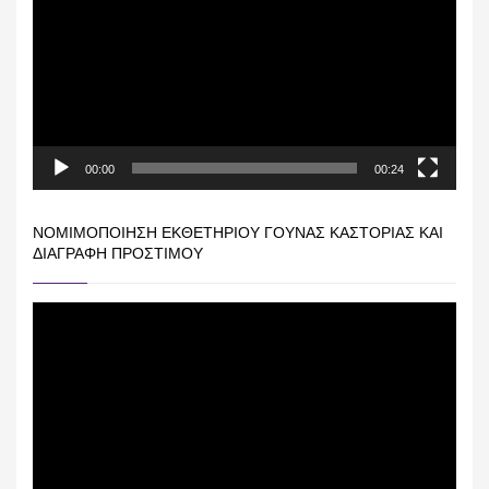
Βίντεο
00:00
00:24
ΝΟΜΙΜΟΠΟΊΗΣΗ ΕΚΘΕΤΗΡΊΟΥ ΓΟΎΝΑΣ ΚΑΣΤΟΡΙΆΣ ΚΑΙ
ΔΙΑΓΡΑΦΉ ΠΡΟΣΤΊΜΟΥ
Πρόγραμμα
Αναπαραγωγής
Βίντεο