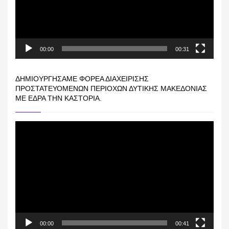
00:00
00:31
ΔΗΜΙΟΥΡΓΉΣΑΜΕ ΦΟΡΈΑ ΔΙΑΧΕΊΡΙΣΗΣ
ΠΡΟΣΤΑΤΕΥΌΜΕΝΩΝ ΠΕΡΙΟΧΏΝ ΔΥΤΙΚΉΣ ΜΑΚΕΔΟΝΊΑΣ
ΜΕ ΈΔΡΑ ΤΗΝ ΚΑΣΤΟΡΙΆ.
Πρόγραμμα
Αναπαραγωγής
Βίντεο
00:00
00:41