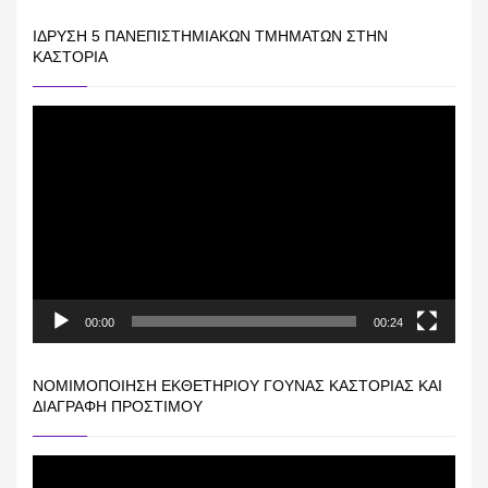
ΊΔΡΥΣΗ 5 ΠΑΝΕΠΙΣΤΗΜΙΑΚΏΝ ΤΜΗΜΆΤΩΝ ΣΤΗΝ
ΚΑΣΤΟΡΙΆ
Πρόγραμμα
Αναπαραγωγής
Βίντεο
00:00
00:24
ΝΟΜΙΜΟΠΟΊΗΣΗ ΕΚΘΕΤΗΡΊΟΥ ΓΟΎΝΑΣ ΚΑΣΤΟΡΙΆΣ ΚΑΙ
ΔΙΑΓΡΑΦΉ ΠΡΟΣΤΊΜΟΥ
Πρόγραμμα