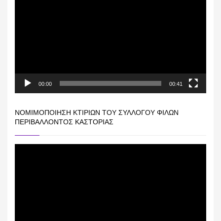
Αναπαραγωγής
Βίντεο
00:00
00:41
ΝΟΜΙΜΟΠΟΊΗΣΗ ΚΤΙΡΊΩΝ ΤΟΥ ΣΥΛΛΌΓΟΥ ΦΊΛΩΝ
ΠΕΡΙΒΆΛΛΟΝΤΟΣ ΚΑΣΤΟΡΙΆΣ
Πρόγραμμα
Αναπαραγωγής
Βίντεο