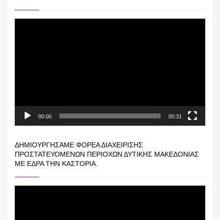
Πρόγραμμα
Αναπαραγωγής
Βίντεο
00:00
00:31
ΔΗΜΙΟΥΡΓΉΣΑΜΕ ΦΟΡΈΑ ΔΙΑΧΕΊΡΙΣΗΣ
ΠΡΟΣΤΑΤΕΥΌΜΕΝΩΝ ΠΕΡΙΟΧΏΝ ΔΥΤΙΚΉΣ ΜΑΚΕΔΟΝΊΑΣ
ΜΕ ΈΔΡΑ ΤΗΝ ΚΑΣΤΟΡΙΆ.
Πρόγραμμα
Αναπαραγωγής
Βίντεο