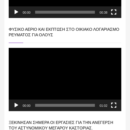
00:00
00:38
ΦΥΣΙΚΌ ΑΈΡΙΟ ΚΑΙ ΕΚΠΤΩΣΗ ΣΤΟ ΟΙΚΙΑΚΌ ΛΟΓΑΡΙΑΣΜΌ
ΡΕΎΜΑΤΟΣ ΓΙΑ ΟΛΟΥΣ
Πρόγραμμα
Αναπαραγωγής
Βίντεο
00:00
01:02
ΞΕΚΊΝΗΣΑΝ ΣΉΜΕΡΑ ΟΙ ΕΡΓΑΣΊΕΣ ΓΙΑ ΤΗΝ ΑΝΈΓΕΡΣΗ
ΤΟΥ ΑΣΤΥΝΟΜΙΚΟΎ ΜΕΓΆΡΟΥ ΚΑΣΤΟΡΙΆΣ.