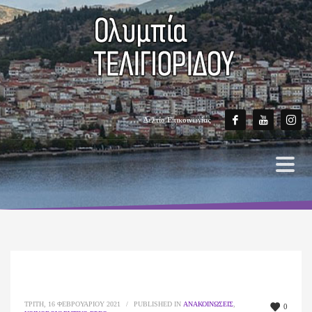
Δελτίο Επικοινωνίας
ΤΡΊΤΗ, 16 ΦΕΒΡΟΥΑΡΊΟΥ 2021
/
PUBLISHED IN
ΑΝΑΚΟΙΝΏΣΕΙΣ
,
0