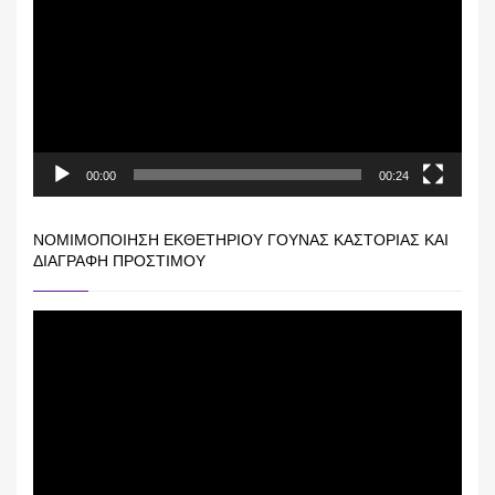
Βίντεο
00:00
00:24
ΝΟΜΙΜΟΠΟΊΗΣΗ ΕΚΘΕΤΗΡΊΟΥ ΓΟΎΝΑΣ ΚΑΣΤΟΡΙΆΣ ΚΑΙ
ΔΙΑΓΡΑΦΉ ΠΡΟΣΤΊΜΟΥ
Πρόγραμμα
Αναπαραγωγής
Βίντεο