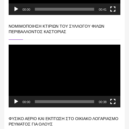
00:00
00:41
ΝΟΜΙΜΟΠΟΊΗΣΗ ΚΤΙΡΊΩΝ ΤΟΥ ΣΥΛΛΌΓΟΥ ΦΊΛΩΝ
ΠΕΡΙΒΆΛΛΟΝΤΟΣ ΚΑΣΤΟΡΙΆΣ
Πρόγραμμα
Αναπαραγωγής
Βίντεο
00:00
00:38
ΦΥΣΙΚΌ ΑΈΡΙΟ ΚΑΙ ΕΚΠΤΩΣΗ ΣΤΟ ΟΙΚΙΑΚΌ ΛΟΓΑΡΙΑΣΜΌ
ΡΕΎΜΑΤΟΣ ΓΙΑ ΟΛΟΥΣ