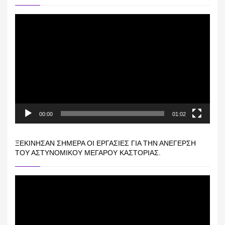
Πρόγραμμα
Αναπαραγωγής
Βίντεο
00:00
01:02
ΞΕΚΊΝΗΣΑΝ ΣΉΜΕΡΑ ΟΙ ΕΡΓΑΣΊΕΣ ΓΙΑ ΤΗΝ ΑΝΈΓΕΡΣΗ
ΤΟΥ ΑΣΤΥΝΟΜΙΚΟΎ ΜΕΓΆΡΟΥ ΚΑΣΤΟΡΙΆΣ.
Πρόγραμμα
Αναπαραγωγής
Βίντεο