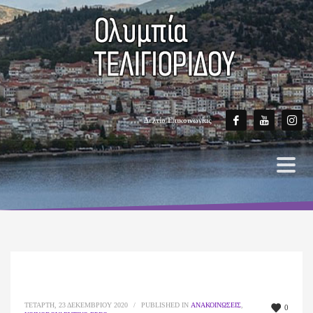
Δελτίο Επικοινωνίας
ΤΕΤΆΡΤΗ, 23 ΔΕΚΕΜΒΡΊΟΥ 2020
/
PUBLISHED IN
ΑΝΑΚΟΙΝΏΣΕΙΣ
,
0