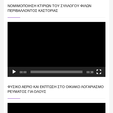
ΝΟΜΙΜΟΠΟΊΗΣΗ ΚΤΙΡΊΩΝ ΤΟΥ ΣΥΛΛΌΓΟΥ ΦΊΛΩΝ
ΠΕΡΙΒΆΛΛΟΝΤΟΣ ΚΑΣΤΟΡΙΆΣ
Πρόγραμμα
Αναπαραγωγής
Βίντεο
00:00
00:38
ΦΥΣΙΚΌ ΑΈΡΙΟ ΚΑΙ ΕΚΠΤΩΣΗ ΣΤΟ ΟΙΚΙΑΚΌ ΛΟΓΑΡΙΑΣΜΌ
ΡΕΎΜΑΤΟΣ ΓΙΑ ΟΛΟΥΣ
Πρόγραμμα
Αναπαραγωγής