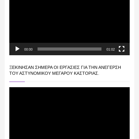
Βίντεο
00:00
01:02
ΞΕΚΊΝΗΣΑΝ ΣΉΜΕΡΑ ΟΙ ΕΡΓΑΣΊΕΣ ΓΙΑ ΤΗΝ ΑΝΈΓΕΡΣΗ
ΤΟΥ ΑΣΤΥΝΟΜΙΚΟΎ ΜΕΓΆΡΟΥ ΚΑΣΤΟΡΙΆΣ.
Πρόγραμμα
Αναπαραγωγής
Βίντεο