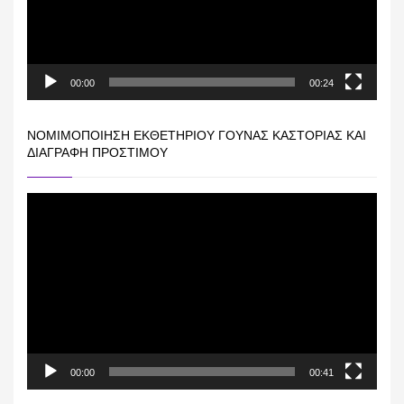
00:00
00:24
ΝΟΜΙΜΟΠΟΊΗΣΗ ΕΚΘΕΤΗΡΊΟΥ ΓΟΎΝΑΣ ΚΑΣΤΟΡΙΆΣ ΚΑΙ
ΔΙΑΓΡΑΦΉ ΠΡΟΣΤΊΜΟΥ
Πρόγραμμα
Αναπαραγωγής
Βίντεο
00:00
00:41