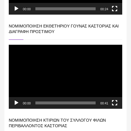
00:00
00:24
ΝΟΜΙΜΟΠΟΊΗΣΗ ΕΚΘΕΤΗΡΊΟΥ ΓΟΎΝΑΣ ΚΑΣΤΟΡΙΆΣ ΚΑΙ
ΔΙΑΓΡΑΦΉ ΠΡΟΣΤΊΜΟΥ
Πρόγραμμα
Αναπαραγωγής
Βίντεο
00:00
00:41
ΝΟΜΙΜΟΠΟΊΗΣΗ ΚΤΙΡΊΩΝ ΤΟΥ ΣΥΛΛΌΓΟΥ ΦΊΛΩΝ
ΠΕΡΙΒΆΛΛΟΝΤΟΣ ΚΑΣΤΟΡΙΆΣ