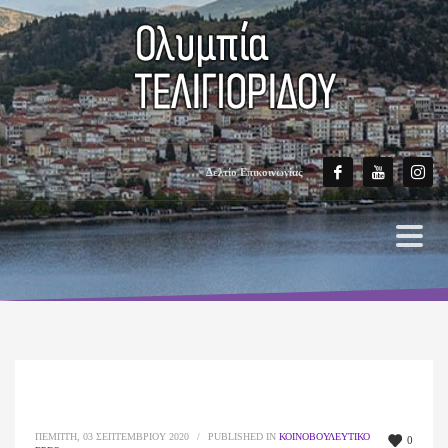
Δελτίο Επικοινωνίας
ΠΈΜΠΤΗ, 03 ΣΕΠΤΕΜΒΡΊΟΥ 2020
/
PUBLISHED IN
ΚΟΙΝΟΒΟΥΛΕΥΤΙΚΌ
0