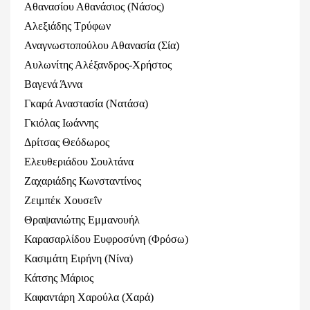
Αθανασίου Αθανάσιος (Νάσος)
Αλεξιάδης Τρύφων
Αναγνωστοπούλου Αθανασία (Σία)
Αυλωνίτης Αλέξανδρος-Χρήστος
Βαγενά Άννα
Γκαρά Αναστασία (Νατάσα)
Γκιόλας Ιωάννης
Δρίτσας Θεόδωρος
Ελευθεριάδου Σουλτάνα
Ζαχαριάδης Κωνσταντίνος
Ζειμπέκ Χουσεΐν
Θραψανιώτης Εμμανουήλ
Καρασαρλίδου Ευφροσύνη (Φρόσω)
Κασιμάτη Ειρήνη (Νίνα)
Κάτσης Μάριος
Καφαντάρη Χαρούλα (Χαρά)