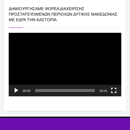
ΔΗΜΙΟΥΡΓΉΣΑΜΕ ΦΟΡΈΑ ΔΙΑΧΕΊΡΙΣΗΣ
ΠΡΟΣΤΑΤΕΥΌΜΕΝΩΝ ΠΕΡΙΟΧΏΝ ΔΥΤΙΚΉΣ ΜΑΚΕΔΟΝΊΑΣ
ΜΕ ΈΔΡΑ ΤΗΝ ΚΑΣΤΟΡΙΆ.
Πρόγραμμα
Αναπαραγωγής
Βίντεο
00:00
00:41