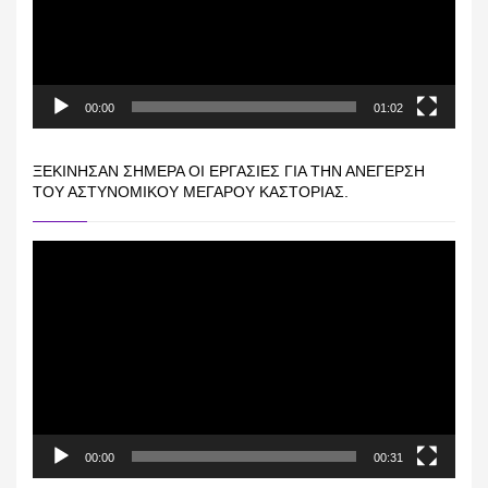
00:00
01:02
ΞΕΚΊΝΗΣΑΝ ΣΉΜΕΡΑ ΟΙ ΕΡΓΑΣΊΕΣ ΓΙΑ ΤΗΝ ΑΝΈΓΕΡΣΗ
ΤΟΥ ΑΣΤΥΝΟΜΙΚΟΎ ΜΕΓΆΡΟΥ ΚΑΣΤΟΡΙΆΣ.
Πρόγραμμα
Αναπαραγωγής
Βίντεο
00:00
00:31