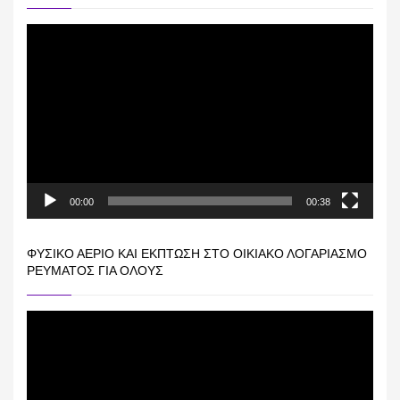
Πρόγραμμα
Αναπαραγωγής
Βίντεο
00:00
00:38
ΦΥΣΙΚΌ ΑΈΡΙΟ ΚΑΙ ΕΚΠΤΩΣΗ ΣΤΟ ΟΙΚΙΑΚΌ ΛΟΓΑΡΙΑΣΜΌ
ΡΕΎΜΑΤΟΣ ΓΙΑ ΟΛΟΥΣ
Πρόγραμμα
Αναπαραγωγής
Βίντεο