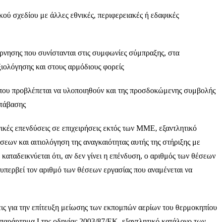
 σχεδίου με άλλες εθνικές, περιφερειακές ή εδαφικές
ησης που συνίστανται στις συμφωνίες σύμπραξης, στα
ιολόγησης και στους αρμόδιους φορείς
υ προβλέπεται να υλοποιηθούν και της προσδοκώμενης συμβολής
ετάβασης
ές επενδύσεις σε επιχειρήσεις εκτός των ΜΜΕ, εξαντλητικό
σεων και αιτιολόγηση της αναγκαιότητας αυτής της στήριξης με
καταδεικνύεται ότι, αν δεν γίνει η επένδυση, ο αριθμός των θέσεων
υπερβεί τον αριθμό των θέσεων εργασίας που αναμένεται να
 για την επίτευξη μείωσης των εκπομπών αερίων του θερμοκηπίου
παράρτημα Ι της οδηγίας 2003/87/EΚ, εξαντλητικό κατάλογο των