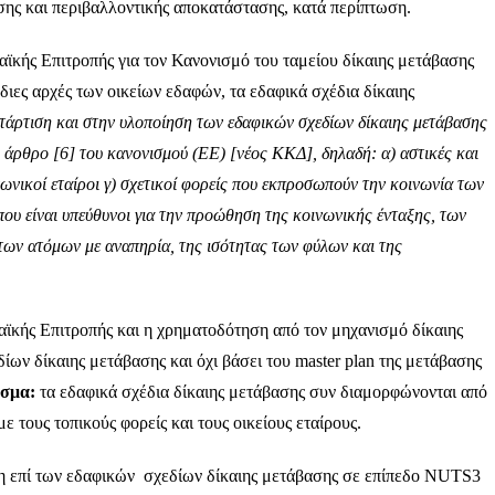
σης και περιβαλλοντικής αποκατάστασης, κατά περίπτωση.
ϊκής Επιτροπής για τον Κανονισμό του ταμείου δίκαιης μετάβασης
όδιες αρχές των οικείων εδαφών, τα εδαφικά σχέδια δίκαιης
τάρτιση και στην υλοποίηση των εδαφικών σχεδίων δίκαιης μετάβασης
το άρθρο [6] του κανονισμού (ΕΕ) [νέος ΚΚΔ], δηλαδή:
α) αστικές και
νωνικοί εταίροι γ) σχετικοί φορείς που εκπροσωπούν την κοινωνία των
 που είναι υπεύθυνοι για την προώθηση της κοινωνικής ένταξης, των
ων ατόμων με αναπηρία, της ισότητας των φύλων και της
ϊκής Επιτροπής και η χρηματοδότηση από τον μηχανισμό δίκαιης
ίων δίκαιης μετάβασης και όχι βάσει του master plan της μετάβασης
σμα:
τα εδαφικά σχέδια δίκαιης μετάβασης συν διαμορφώνονται από
ε τους τοπικούς φορείς και τους οικείους εταίρους.
η επί των εδαφικών σχεδίων δίκαιης μετάβασης σε επίπεδο NUTS3