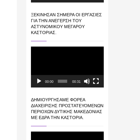
ΞΕΚΊΝΗΣΑΝ ΣΉΜΕΡΑ ΟΙ ΕΡΓΑΣΊΕΣ
ΓΙΑ ΤΗΝ ΑΝΈΓΕΡΣΗ ΤΟΥ
ΑΣΤΥΝΟΜΙΚΟΎ ΜΕΓΆΡΟΥ
ΚΑΣΤΟΡΙΆΣ.
Πρόγραμμα
Αναπαραγωγής
Βίντεο
00:00
00:31
ΔΗΜΙΟΥΡΓΉΣΑΜΕ ΦΟΡΈΑ
ΔΙΑΧΕΊΡΙΣΗΣ ΠΡΟΣΤΑΤΕΥΌΜΕΝΩΝ
ΠΕΡΙΟΧΏΝ ΔΥΤΙΚΉΣ ΜΑΚΕΔΟΝΊΑΣ
ΜΕ ΈΔΡΑ ΤΗΝ ΚΑΣΤΟΡΙΆ.
Πρόγραμμα