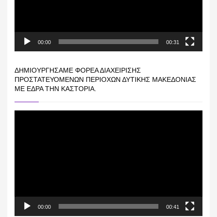
00:00
00:31
ΔΗΜΙΟΥΡΓΉΣΑΜΕ ΦΟΡΈΑ ΔΙΑΧΕΊΡΙΣΗΣ
ΠΡΟΣΤΑΤΕΥΌΜΕΝΩΝ ΠΕΡΙΟΧΏΝ ΔΥΤΙΚΉΣ ΜΑΚΕΔΟΝΊΑΣ
ΜΕ ΈΔΡΑ ΤΗΝ ΚΑΣΤΟΡΙΆ.
Πρόγραμμα
Αναπαραγωγής
Βίντεο
00:00
00:41