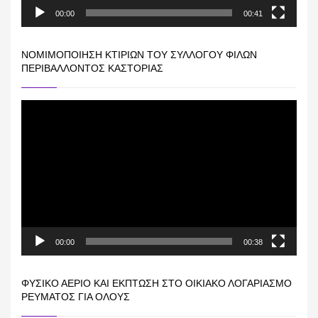
00:00
00:41
ΝΟΜΙΜΟΠΟΊΗΣΗ ΚΤΙΡΊΩΝ ΤΟΥ ΣΥΛΛΌΓΟΥ ΦΊΛΩΝ
ΠΕΡΙΒΆΛΛΟΝΤΟΣ ΚΑΣΤΟΡΙΆΣ
Πρόγραμμα
Αναπαραγωγής
Βίντεο
00:00
00:38
ΦΥΣΙΚΌ ΑΈΡΙΟ ΚΑΙ ΕΚΠΤΩΣΗ ΣΤΟ ΟΙΚΙΑΚΌ ΛΟΓΑΡΙΑΣΜΌ
ΡΕΎΜΑΤΟΣ ΓΙΑ ΟΛΟΥΣ