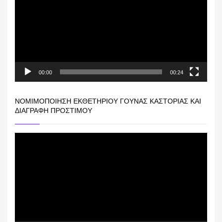
Βίντεο
00:00
00:24
ΝΟΜΙΜΟΠΟΊΗΣΗ ΕΚΘΕΤΗΡΊΟΥ ΓΟΎΝΑΣ ΚΑΣΤΟΡΙΆΣ ΚΑΙ
ΔΙΑΓΡΑΦΉ ΠΡΟΣΤΊΜΟΥ
Πρόγραμμα
Αναπαραγωγής
Βίντεο