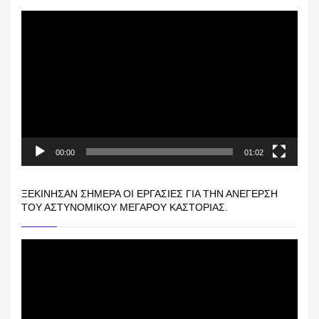
Πρόγραμμα
Αναπαραγωγής
Βίντεο
00:00
01:02
ΞΕΚΊΝΗΣΑΝ ΣΉΜΕΡΑ ΟΙ ΕΡΓΑΣΊΕΣ ΓΙΑ ΤΗΝ ΑΝΈΓΕΡΣΗ
ΤΟΥ ΑΣΤΥΝΟΜΙΚΟΎ ΜΕΓΆΡΟΥ ΚΑΣΤΟΡΙΆΣ.
Πρόγραμμα
Αναπαραγωγής
Βίντεο