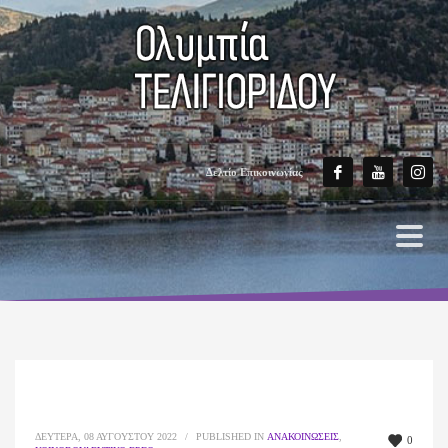
Δελτίο Επικοινωνίας
ΔΕΥΤΈΡΑ, 08 ΑΥΓΟΎΣΤΟΥ 2022
/
PUBLISHED IN
ΑΝΑΚΟΙΝΏΣΕΙΣ
,
0