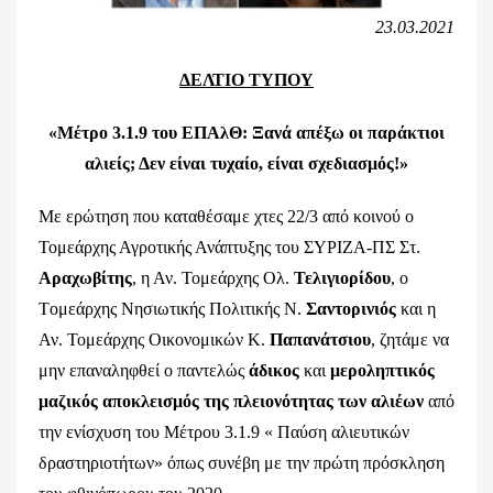
23.03.2021
ΔΕΛΤΙΟ ΤΥΠΟΥ
«Μέτρο 3.1.9 του ΕΠΑλΘ: Ξανά απέξω οι παράκτιοι
αλιείς; Δεν είναι τυχαίο, είναι σχεδιασμός!»
Με ερώτηση που καταθέσαμε χτες 22/3 από κοινού ο
Τομεάρχης Αγροτικής Ανάπτυξης του ΣΥΡΙΖΑ-ΠΣ Στ.
Αραχωβίτης
, η Αν. Τομεάρχης Ολ.
Τελιγιορίδου
, ο
Tομεάρχης Νησιωτικής Πολιτικής Ν.
Σαντορινιός
και η
Αν. Τομεάρχης Οικονομικών Κ.
Παπανάτσιου
, ζητάμε να
μην επαναληφθεί ο παντελώς
άδικος
και
μεροληπτικός
μαζικός αποκλεισμός της πλειονότητας των αλιέων
από
την ενίσχυση του Μέτρου 3.1.9 « Παύση αλιευτικών
δραστηριοτήτων» όπως συνέβη με την πρώτη πρόσκληση