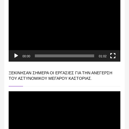
Πρόγραμμα
Αναπαραγωγής
Βίντεο
00:00
01:02
ΞΕΚΊΝΗΣΑΝ ΣΉΜΕΡΑ ΟΙ ΕΡΓΑΣΊΕΣ ΓΙΑ ΤΗΝ ΑΝΈΓΕΡΣΗ
ΤΟΥ ΑΣΤΥΝΟΜΙΚΟΎ ΜΕΓΆΡΟΥ ΚΑΣΤΟΡΙΆΣ.
Πρόγραμμα
Αναπαραγωγής
Βίντεο