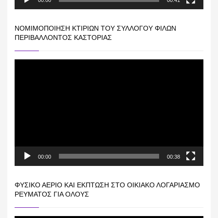
00:00
00:41
ΝΟΜΙΜΟΠΟΊΗΣΗ ΚΤΙΡΊΩΝ ΤΟΥ ΣΥΛΛΌΓΟΥ ΦΊΛΩΝ
ΠΕΡΙΒΆΛΛΟΝΤΟΣ ΚΑΣΤΟΡΙΆΣ
Πρόγραμμα
Αναπαραγωγής
Βίντεο
00:00
00:38
ΦΥΣΙΚΌ ΑΈΡΙΟ ΚΑΙ ΕΚΠΤΩΣΗ ΣΤΟ ΟΙΚΙΑΚΌ ΛΟΓΑΡΙΑΣΜΌ
ΡΕΎΜΑΤΟΣ ΓΙΑ ΟΛΟΥΣ