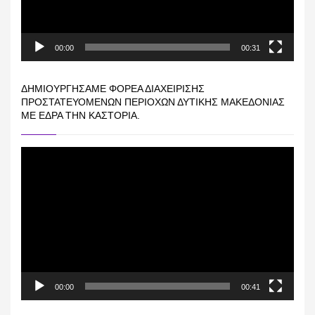
00:00
00:31
ΔΗΜΙΟΥΡΓΉΣΑΜΕ ΦΟΡΈΑ ΔΙΑΧΕΊΡΙΣΗΣ
ΠΡΟΣΤΑΤΕΥΌΜΕΝΩΝ ΠΕΡΙΟΧΏΝ ΔΥΤΙΚΉΣ ΜΑΚΕΔΟΝΊΑΣ
ΜΕ ΈΔΡΑ ΤΗΝ ΚΑΣΤΟΡΙΆ.
Πρόγραμμα
Αναπαραγωγής
Βίντεο
00:00
00:41