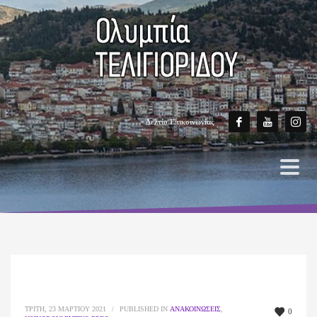
Δελτίο Επικοινωνίας
ΤΡΊΤΗ, 23 ΜΑΡΤΊΟΥ 2021
/
PUBLISHED IN
ΑΝΑΚΟΙΝΏΣΕΙΣ
,
0