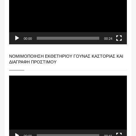
00:00
00:24
ΝΟΜΙΜΟΠΟΊΗΣΗ ΕΚΘΕΤΗΡΊΟΥ ΓΟΎΝΑΣ ΚΑΣΤΟΡΙΆΣ ΚΑΙ
ΔΙΑΓΡΑΦΉ ΠΡΟΣΤΊΜΟΥ
Πρόγραμμα
Αναπαραγωγής
Βίντεο