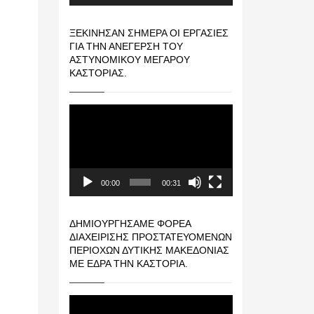
ΞΕΚΊΝΗΣΑΝ ΣΉΜΕΡΑ ΟΙ ΕΡΓΑΣΊΕΣ
ΓΙΑ ΤΗΝ ΑΝΈΓΕΡΣΗ ΤΟΥ
ΑΣΤΥΝΟΜΙΚΟΎ ΜΕΓΆΡΟΥ
ΚΑΣΤΟΡΙΆΣ.
Πρόγραμμα
Αναπαραγωγής
Βίντεο
00:00
00:31
ΔΗΜΙΟΥΡΓΉΣΑΜΕ ΦΟΡΈΑ
ΔΙΑΧΕΊΡΙΣΗΣ ΠΡΟΣΤΑΤΕΥΌΜΕΝΩΝ
ΠΕΡΙΟΧΏΝ ΔΥΤΙΚΉΣ ΜΑΚΕΔΟΝΊΑΣ
ΜΕ ΈΔΡΑ ΤΗΝ ΚΑΣΤΟΡΙΆ.
Πρόγραμμα