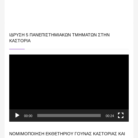
ΊΔΡΥΣΗ 5 ΠΑΝΕΠΙΣΤΗΜΙΑΚΏΝ ΤΜΗΜΆΤΩΝ ΣΤΗΝ
ΚΑΣΤΟΡΙΆ
Πρόγραμμα
Αναπαραγωγής
Βίντεο
00:00
00:24
ΝΟΜΙΜΟΠΟΊΗΣΗ ΕΚΘΕΤΗΡΊΟΥ ΓΟΎΝΑΣ ΚΑΣΤΟΡΙΆΣ ΚΑΙ