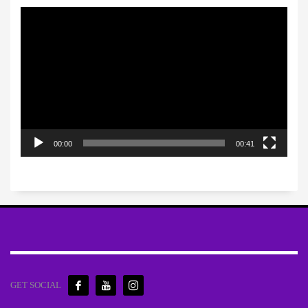
Πρόγραμμα
Αναπαραγωγής
Βίντεο
00:00
00:41
GET SOCIAL