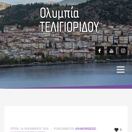
Δελτίο Επικοινωνίας
ΤΡΊΤΗ, 24 ΝΟΕΜΒΡΊΟΥ 2020
/
PUBLISHED IN
ΑΝΑΚΟΙΝΏΣΕΙΣ
,
0