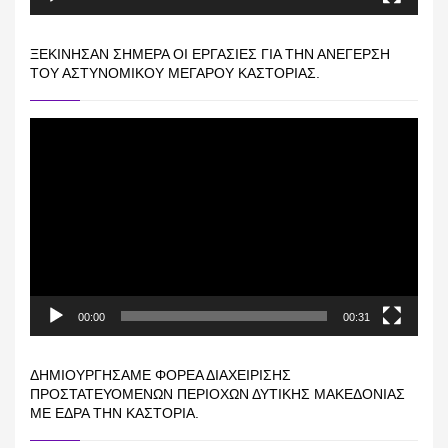
ΞΕΚΊΝΗΣΑΝ ΣΉΜΕΡΑ ΟΙ ΕΡΓΑΣΊΕΣ ΓΙΑ ΤΗΝ ΑΝΈΓΕΡΣΗ
ΤΟΥ ΑΣΤΥΝΟΜΙΚΟΎ ΜΕΓΆΡΟΥ ΚΑΣΤΟΡΙΆΣ.
Πρόγραμμα
Αναπαραγωγής
Βίντεο
00:00
00:31
ΔΗΜΙΟΥΡΓΉΣΑΜΕ ΦΟΡΈΑ ΔΙΑΧΕΊΡΙΣΗΣ
ΠΡΟΣΤΑΤΕΥΌΜΕΝΩΝ ΠΕΡΙΟΧΏΝ ΔΥΤΙΚΉΣ ΜΑΚΕΔΟΝΊΑΣ
ΜΕ ΈΔΡΑ ΤΗΝ ΚΑΣΤΟΡΙΆ.