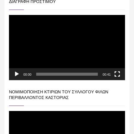
ΔΙΑΓΡΑΦΉ ΠΡΟΣΤΊΜΟΥ
Πρόγραμμα
Αναπαραγωγής
Βίντεο
00:00
00:41
ΝΟΜΙΜΟΠΟΊΗΣΗ ΚΤΙΡΊΩΝ ΤΟΥ ΣΥΛΛΌΓΟΥ ΦΊΛΩΝ
ΠΕΡΙΒΆΛΛΟΝΤΟΣ ΚΑΣΤΟΡΙΆΣ
Πρόγραμμα
Αναπαραγωγής
Βίντεο