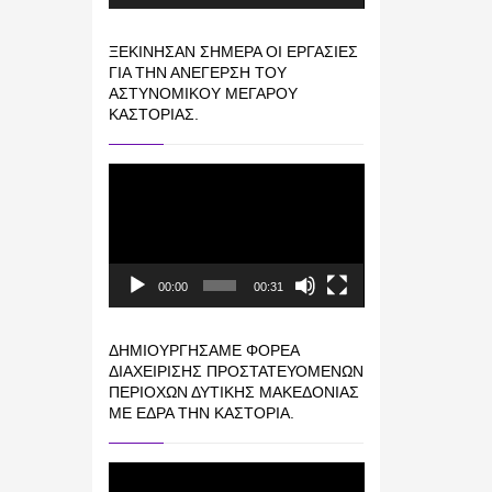
ΞΕΚΊΝΗΣΑΝ ΣΉΜΕΡΑ ΟΙ ΕΡΓΑΣΊΕΣ
ΓΙΑ ΤΗΝ ΑΝΈΓΕΡΣΗ ΤΟΥ
ΑΣΤΥΝΟΜΙΚΟΎ ΜΕΓΆΡΟΥ
ΚΑΣΤΟΡΙΆΣ.
Πρόγραμμα
Αναπαραγωγής
Βίντεο
00:00
00:31
ΔΗΜΙΟΥΡΓΉΣΑΜΕ ΦΟΡΈΑ
ΔΙΑΧΕΊΡΙΣΗΣ ΠΡΟΣΤΑΤΕΥΌΜΕΝΩΝ
ΠΕΡΙΟΧΏΝ ΔΥΤΙΚΉΣ ΜΑΚΕΔΟΝΊΑΣ
ΜΕ ΈΔΡΑ ΤΗΝ ΚΑΣΤΟΡΙΆ.
Πρόγραμμα