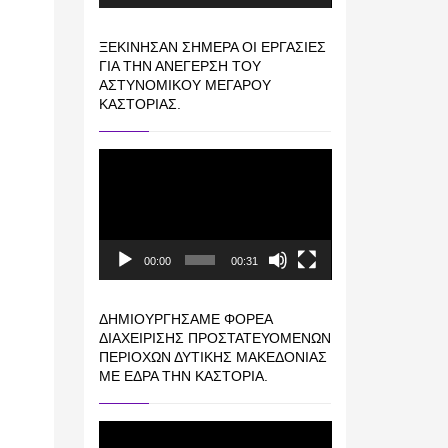
ΞΕΚΊΝΗΣΑΝ ΣΉΜΕΡΑ ΟΙ ΕΡΓΑΣΊΕΣ
ΓΙΑ ΤΗΝ ΑΝΈΓΕΡΣΗ ΤΟΥ
ΑΣΤΥΝΟΜΙΚΟΎ ΜΕΓΆΡΟΥ
ΚΑΣΤΟΡΙΆΣ.
Πρόγραμμα
Αναπαραγωγής
Βίντεο
00:00
00:31
ΔΗΜΙΟΥΡΓΉΣΑΜΕ ΦΟΡΈΑ
ΔΙΑΧΕΊΡΙΣΗΣ ΠΡΟΣΤΑΤΕΥΌΜΕΝΩΝ
ΠΕΡΙΟΧΏΝ ΔΥΤΙΚΉΣ ΜΑΚΕΔΟΝΊΑΣ
ΜΕ ΈΔΡΑ ΤΗΝ ΚΑΣΤΟΡΙΆ.
Πρόγραμμα