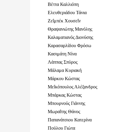
Βέττα Καλλιόπη
Ελευθεριάδου Τάνια
Ζεΐμπέκ Χουσεΐν
Θραψανιώτης Μανόλης
Καλαματιανός Διονύσης
Καρασαρλίδου Φρόσω
Κασιμάτη Νίνα
Λάππας Σπύρος
Μάλαμα Κυριακή
Μάρκου Κώστας
Μεΐκόπουλος Αλέξανδρος
Μπάρκας Κώστας
Μπουρνούς Γιάννης
Μωραΐτης Θάνος
Παπανάτσιου Κατερίνα
Πούλου Γιώτα