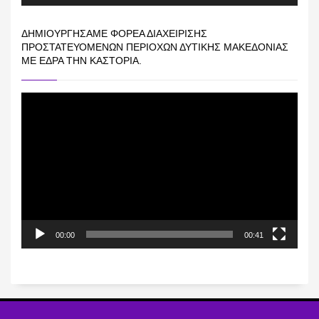
ΔΗΜΙΟΥΡΓΉΣΑΜΕ ΦΟΡΈΑ ΔΙΑΧΕΊΡΙΣΗΣ
ΠΡΟΣΤΑΤΕΥΌΜΕΝΩΝ ΠΕΡΙΟΧΏΝ ΔΥΤΙΚΉΣ ΜΑΚΕΔΟΝΊΑΣ
ΜΕ ΈΔΡΑ ΤΗΝ ΚΑΣΤΟΡΙΆ.
Πρόγραμμα
Αναπαραγωγής
Βίντεο
00:00
00:41