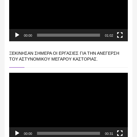
00:00
01:02
ΞΕΚΊΝΗΣΑΝ ΣΉΜΕΡΑ ΟΙ ΕΡΓΑΣΊΕΣ ΓΙΑ ΤΗΝ ΑΝΈΓΕΡΣΗ
ΤΟΥ ΑΣΤΥΝΟΜΙΚΟΎ ΜΕΓΆΡΟΥ ΚΑΣΤΟΡΙΆΣ.
Πρόγραμμα
Αναπαραγωγής
Βίντεο
00:00
00:31