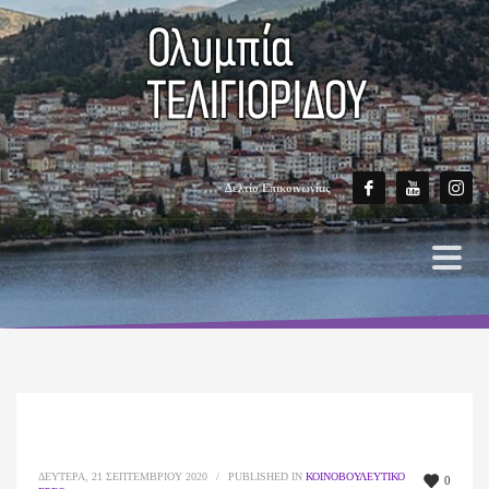
Δελτίο Επικοινωνίας
ΔΕΥΤΈΡΑ, 21 ΣΕΠΤΕΜΒΡΊΟΥ 2020
/
PUBLISHED IN
ΚΟΙΝΟΒΟΥΛΕΥΤΙΚΌ
0