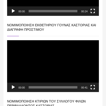
00:00
00:24
ΝΟΜΙΜΟΠΟΊΗΣΗ ΕΚΘΕΤΗΡΊΟΥ ΓΟΎΝΑΣ ΚΑΣΤΟΡΙΆΣ ΚΑΙ
ΔΙΑΓΡΑΦΉ ΠΡΟΣΤΊΜΟΥ
Πρόγραμμα
Αναπαραγωγής
Βίντεο
00:00
00:41
ΝΟΜΙΜΟΠΟΊΗΣΗ ΚΤΙΡΊΩΝ ΤΟΥ ΣΥΛΛΌΓΟΥ ΦΊΛΩΝ
ΠΕΡΙΒΆΛΛΟΝΤΟΣ ΚΑΣΤΟΡΙΆΣ