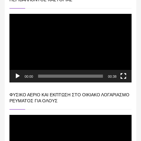
Πρόγραμμα
Αναπαραγωγής
Βίντεο
00:00
00:38
ΦΥΣΙΚΌ ΑΈΡΙΟ ΚΑΙ ΕΚΠΤΩΣΗ ΣΤΟ ΟΙΚΙΑΚΌ ΛΟΓΑΡΙΑΣΜΌ
ΡΕΎΜΑΤΟΣ ΓΙΑ ΟΛΟΥΣ
Πρόγραμμα
Αναπαραγωγής
Βίντεο