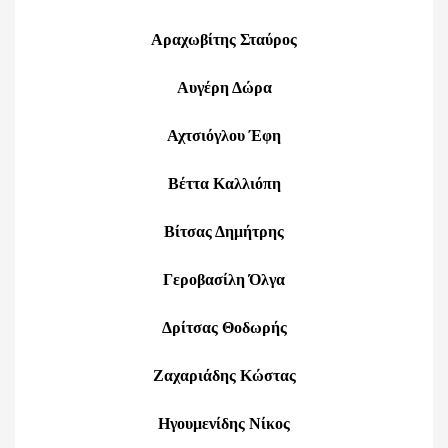
Αραχωβίτης Σταύρος
Αυγέρη Δώρα
Αχτσιόγλου Έφη
Βέττα Καλλιόπη
Βίτσας Δημήτρης
Γεροβασίλη Όλγα
Δρίτσας Θοδωρής
Ζαχαριάδης Κώστας
Ηγουμενίδης Νίκος