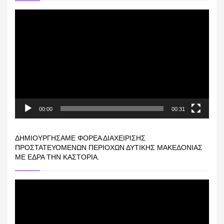
Πρόγραμμα
Αναπαραγωγής
Βίντεο
00:00
00:31
ΔΗΜΙΟΥΡΓΉΣΑΜΕ ΦΟΡΈΑ ΔΙΑΧΕΊΡΙΣΗΣ
ΠΡΟΣΤΑΤΕΥΌΜΕΝΩΝ ΠΕΡΙΟΧΏΝ ΔΥΤΙΚΉΣ ΜΑΚΕΔΟΝΊΑΣ
ΜΕ ΈΔΡΑ ΤΗΝ ΚΑΣΤΟΡΙΆ.
Πρόγραμμα
Αναπαραγωγής
Βίντεο