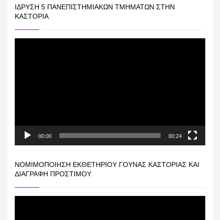
ΊΔΡΥΣΗ 5 ΠΑΝΕΠΙΣΤΗΜΙΑΚΏΝ ΤΜΗΜΆΤΩΝ ΣΤΗΝ
ΚΑΣΤΟΡΙΆ
Πρόγραμμα
Αναπαραγωγής
Βίντεο
00:00
00:24
ΝΟΜΙΜΟΠΟΊΗΣΗ ΕΚΘΕΤΗΡΊΟΥ ΓΟΎΝΑΣ ΚΑΣΤΟΡΙΆΣ ΚΑΙ
ΔΙΑΓΡΑΦΉ ΠΡΟΣΤΊΜΟΥ
Πρόγραμμα
Αναπαραγωγής