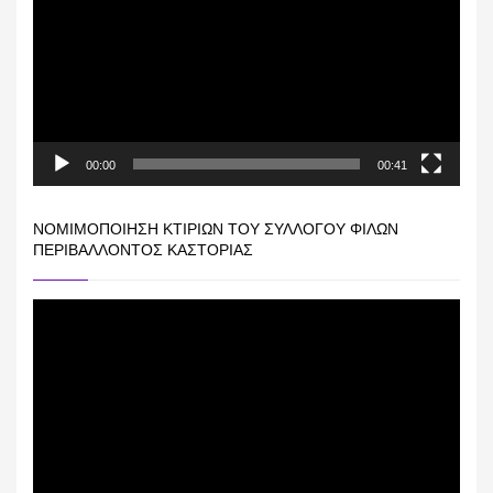
Βίντεο
00:00
00:41
ΝΟΜΙΜΟΠΟΊΗΣΗ ΚΤΙΡΊΩΝ ΤΟΥ ΣΥΛΛΌΓΟΥ ΦΊΛΩΝ
ΠΕΡΙΒΆΛΛΟΝΤΟΣ ΚΑΣΤΟΡΙΆΣ
Πρόγραμμα
Αναπαραγωγής
Βίντεο