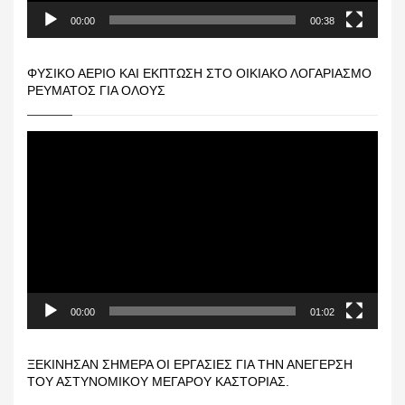
00:00
00:38
ΦΥΣΙΚΌ ΑΈΡΙΟ ΚΑΙ ΕΚΠΤΩΣΗ ΣΤΟ ΟΙΚΙΑΚΌ ΛΟΓΑΡΙΑΣΜΌ
ΡΕΎΜΑΤΟΣ ΓΙΑ ΟΛΟΥΣ
Πρόγραμμα
Αναπαραγωγής
Βίντεο
00:00
01:02
ΞΕΚΊΝΗΣΑΝ ΣΉΜΕΡΑ ΟΙ ΕΡΓΑΣΊΕΣ ΓΙΑ ΤΗΝ ΑΝΈΓΕΡΣΗ
ΤΟΥ ΑΣΤΥΝΟΜΙΚΟΎ ΜΕΓΆΡΟΥ ΚΑΣΤΟΡΙΆΣ.