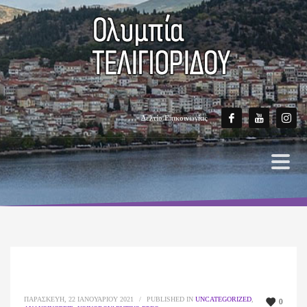
Δελτίο Επικοινωνίας
ΠΑΡΑΣΚΕΥΉ, 22 ΙΑΝΟΥΑΡΊΟΥ 2021
/
PUBLISHED IN
UNCATEGORIZED
,
0