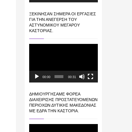
ΞΕΚΊΝΗΣΑΝ ΣΉΜΕΡΑ ΟΙ ΕΡΓΑΣΊΕΣ
ΓΙΑ ΤΗΝ ΑΝΈΓΕΡΣΗ ΤΟΥ
ΑΣΤΥΝΟΜΙΚΟΎ ΜΕΓΆΡΟΥ
ΚΑΣΤΟΡΙΆΣ.
Πρόγραμμα
Αναπαραγωγής
Βίντεο
00:00
00:31
ΔΗΜΙΟΥΡΓΉΣΑΜΕ ΦΟΡΈΑ
ΔΙΑΧΕΊΡΙΣΗΣ ΠΡΟΣΤΑΤΕΥΌΜΕΝΩΝ
ΠΕΡΙΟΧΏΝ ΔΥΤΙΚΉΣ ΜΑΚΕΔΟΝΊΑΣ
ΜΕ ΈΔΡΑ ΤΗΝ ΚΑΣΤΟΡΙΆ.
Πρόγραμμα