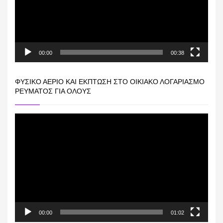
00:00
00:38
ΦΥΣΙΚΌ ΑΈΡΙΟ ΚΑΙ ΕΚΠΤΩΣΗ ΣΤΟ ΟΙΚΙΑΚΌ ΛΟΓΑΡΙΑΣΜΌ
ΡΕΎΜΑΤΟΣ ΓΙΑ ΟΛΟΥΣ
Πρόγραμμα
Αναπαραγωγής
Βίντεο
00:00
01:02