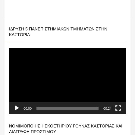
ΊΔΡΥΣΗ 5 ΠΑΝΕΠΙΣΤΗΜΙΑΚΏΝ ΤΜΗΜΆΤΩΝ ΣΤΗΝ
ΚΑΣΤΟΡΙΆ
Πρόγραμμα
Αναπαραγωγής
Βίντεο
00:00
00:24
ΝΟΜΙΜΟΠΟΊΗΣΗ ΕΚΘΕΤΗΡΊΟΥ ΓΟΎΝΑΣ ΚΑΣΤΟΡΙΆΣ ΚΑΙ
ΔΙΑΓΡΑΦΉ ΠΡΟΣΤΊΜΟΥ