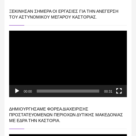
ΞΕΚΊΝΗΣΑΝ ΣΉΜΕΡΑ ΟΙ ΕΡΓΑΣΊΕΣ ΓΙΑ ΤΗΝ ΑΝΈΓΕΡΣΗ
ΤΟΥ ΑΣΤΥΝΟΜΙΚΟΎ ΜΕΓΆΡΟΥ ΚΑΣΤΟΡΙΆΣ.
Πρόγραμμα
Αναπαραγωγής
Βίντεο
00:00
00:31
ΔΗΜΙΟΥΡΓΉΣΑΜΕ ΦΟΡΈΑ ΔΙΑΧΕΊΡΙΣΗΣ
ΠΡΟΣΤΑΤΕΥΌΜΕΝΩΝ ΠΕΡΙΟΧΏΝ ΔΥΤΙΚΉΣ ΜΑΚΕΔΟΝΊΑΣ
ΜΕ ΈΔΡΑ ΤΗΝ ΚΑΣΤΟΡΙΆ.