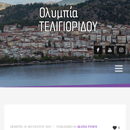
Δελτίο Επικοινωνίας
ΠΈΜΠΤΗ, 01 ΑΥΓΟΎΣΤΟΥ 2019
/
PUBLISHED IN
ΔΕΛΤΊΑ ΤΎΠΟΥ
0