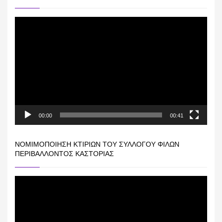
Πρόγραμμα
Αναπαραγωγής
Βίντεο
00:00
00:41
ΝΟΜΙΜΟΠΟΊΗΣΗ ΚΤΙΡΊΩΝ ΤΟΥ ΣΥΛΛΌΓΟΥ ΦΊΛΩΝ
ΠΕΡΙΒΆΛΛΟΝΤΟΣ ΚΑΣΤΟΡΙΆΣ
Πρόγραμμα
Αναπαραγωγής
Βίντεο