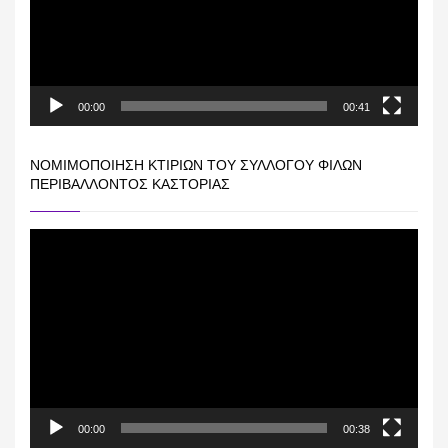
00:00
00:41
ΝΟΜΙΜΟΠΟΊΗΣΗ ΚΤΙΡΊΩΝ ΤΟΥ ΣΥΛΛΌΓΟΥ ΦΊΛΩΝ
ΠΕΡΙΒΆΛΛΟΝΤΟΣ ΚΑΣΤΟΡΙΆΣ
Πρόγραμμα
Αναπαραγωγής
Βίντεο
00:00
00:38