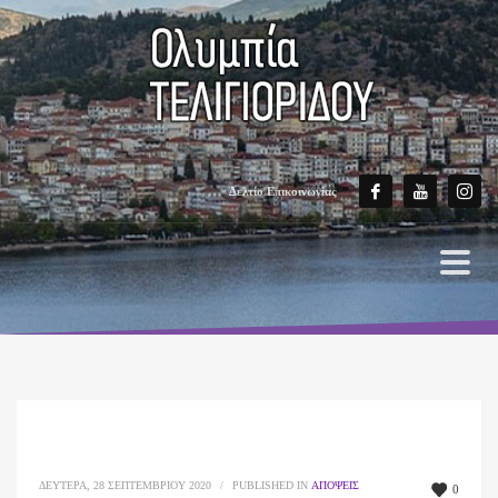
Δελτίο Επικοινωνίας
ΔΕΥΤΈΡΑ, 28 ΣΕΠΤΕΜΒΡΊΟΥ 2020
/
PUBLISHED IN
ΑΠΌΨΕΙΣ
0