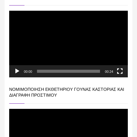
Πρόγραμμα
Αναπαραγωγής
Βίντεο
00:00
00:24
ΝΟΜΙΜΟΠΟΊΗΣΗ ΕΚΘΕΤΗΡΊΟΥ ΓΟΎΝΑΣ ΚΑΣΤΟΡΙΆΣ ΚΑΙ
ΔΙΑΓΡΑΦΉ ΠΡΟΣΤΊΜΟΥ
Πρόγραμμα
Αναπαραγωγής
Βίντεο