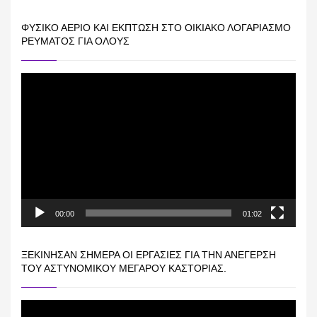
ΦΥΣΙΚΌ ΑΈΡΙΟ ΚΑΙ ΕΚΠΤΩΣΗ ΣΤΟ ΟΙΚΙΑΚΌ ΛΟΓΑΡΙΑΣΜΌ
ΡΕΎΜΑΤΟΣ ΓΙΑ ΟΛΟΥΣ
Πρόγραμμα
Αναπαραγωγής
Βίντεο
00:00
01:02
ΞΕΚΊΝΗΣΑΝ ΣΉΜΕΡΑ ΟΙ ΕΡΓΑΣΊΕΣ ΓΙΑ ΤΗΝ ΑΝΈΓΕΡΣΗ
ΤΟΥ ΑΣΤΥΝΟΜΙΚΟΎ ΜΕΓΆΡΟΥ ΚΑΣΤΟΡΙΆΣ.
Πρόγραμμα