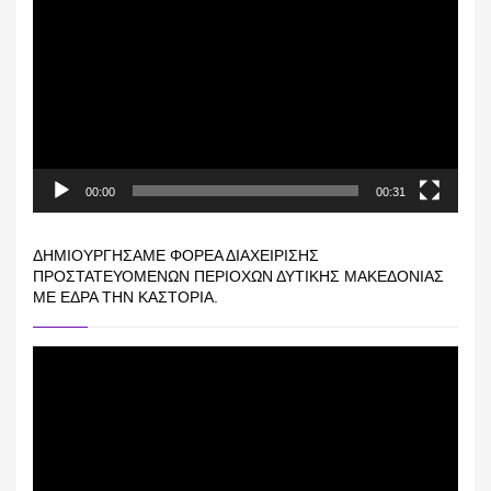
Αναπαραγωγής
Βίντεο
00:00
00:31
ΔΗΜΙΟΥΡΓΉΣΑΜΕ ΦΟΡΈΑ ΔΙΑΧΕΊΡΙΣΗΣ
ΠΡΟΣΤΑΤΕΥΌΜΕΝΩΝ ΠΕΡΙΟΧΏΝ ΔΥΤΙΚΉΣ ΜΑΚΕΔΟΝΊΑΣ
ΜΕ ΈΔΡΑ ΤΗΝ ΚΑΣΤΟΡΙΆ.
Πρόγραμμα
Αναπαραγωγής
Βίντεο