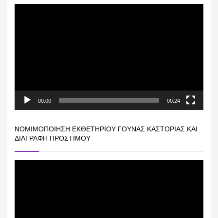
Πρόγραμμα
Αναπαραγωγής
Βίντεο
00:00
00:24
ΝΟΜΙΜΟΠΟΊΗΣΗ ΕΚΘΕΤΗΡΊΟΥ ΓΟΎΝΑΣ ΚΑΣΤΟΡΙΆΣ ΚΑΙ
ΔΙΑΓΡΑΦΉ ΠΡΟΣΤΊΜΟΥ
Πρόγραμμα
Αναπαραγωγής
Βίντεο