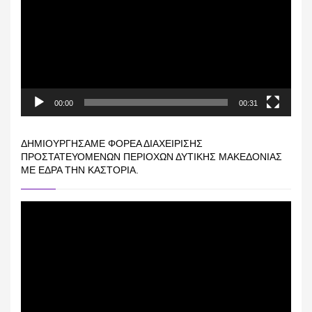
Βίντεο
00:00
00:31
ΔΗΜΙΟΥΡΓΉΣΑΜΕ ΦΟΡΈΑ ΔΙΑΧΕΊΡΙΣΗΣ
ΠΡΟΣΤΑΤΕΥΌΜΕΝΩΝ ΠΕΡΙΟΧΏΝ ΔΥΤΙΚΉΣ ΜΑΚΕΔΟΝΊΑΣ
ΜΕ ΈΔΡΑ ΤΗΝ ΚΑΣΤΟΡΙΆ.
Πρόγραμμα
Αναπαραγωγής
Βίντεο