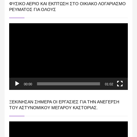
ΦΥΣΙΚΌ ΑΈΡΙΟ ΚΑΙ ΕΚΠΤΩΣΗ ΣΤΟ ΟΙΚΙΑΚΌ ΛΟΓΑΡΙΑΣΜΌ
ΡΕΎΜΑΤΟΣ ΓΙΑ ΟΛΟΥΣ
Πρόγραμμα
Αναπαραγωγής
Βίντεο
00:00
01:02
ΞΕΚΊΝΗΣΑΝ ΣΉΜΕΡΑ ΟΙ ΕΡΓΑΣΊΕΣ ΓΙΑ ΤΗΝ ΑΝΈΓΕΡΣΗ
ΤΟΥ ΑΣΤΥΝΟΜΙΚΟΎ ΜΕΓΆΡΟΥ ΚΑΣΤΟΡΙΆΣ.
Πρόγραμμα
Αναπαραγωγής