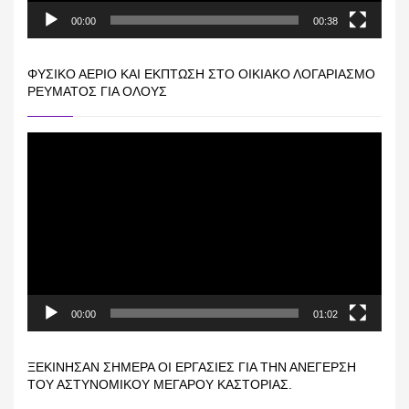
00:00
00:38
ΦΥΣΙΚΌ ΑΈΡΙΟ ΚΑΙ ΕΚΠΤΩΣΗ ΣΤΟ ΟΙΚΙΑΚΌ ΛΟΓΑΡΙΑΣΜΌ
ΡΕΎΜΑΤΟΣ ΓΙΑ ΟΛΟΥΣ
Πρόγραμμα
Αναπαραγωγής
Βίντεο
00:00
01:02
ΞΕΚΊΝΗΣΑΝ ΣΉΜΕΡΑ ΟΙ ΕΡΓΑΣΊΕΣ ΓΙΑ ΤΗΝ ΑΝΈΓΕΡΣΗ
ΤΟΥ ΑΣΤΥΝΟΜΙΚΟΎ ΜΕΓΆΡΟΥ ΚΑΣΤΟΡΙΆΣ.