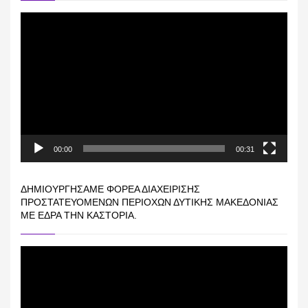
Πρόγραμμα
Αναπαραγωγής
Βίντεο
00:00
00:31
ΔΗΜΙΟΥΡΓΉΣΑΜΕ ΦΟΡΈΑ ΔΙΑΧΕΊΡΙΣΗΣ
ΠΡΟΣΤΑΤΕΥΌΜΕΝΩΝ ΠΕΡΙΟΧΏΝ ΔΥΤΙΚΉΣ ΜΑΚΕΔΟΝΊΑΣ
ΜΕ ΈΔΡΑ ΤΗΝ ΚΑΣΤΟΡΙΆ.
Πρόγραμμα
Αναπαραγωγής
Βίντεο