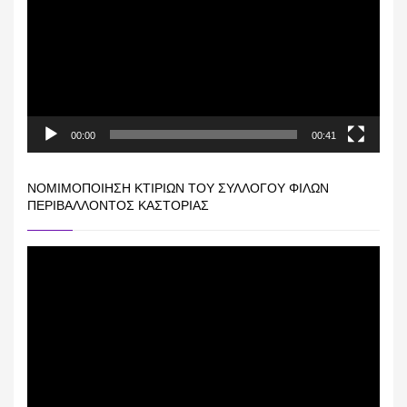
Βίντεο
00:00
00:41
ΝΟΜΙΜΟΠΟΊΗΣΗ ΚΤΙΡΊΩΝ ΤΟΥ ΣΥΛΛΌΓΟΥ ΦΊΛΩΝ
ΠΕΡΙΒΆΛΛΟΝΤΟΣ ΚΑΣΤΟΡΙΆΣ
Πρόγραμμα
Αναπαραγωγής
Βίντεο