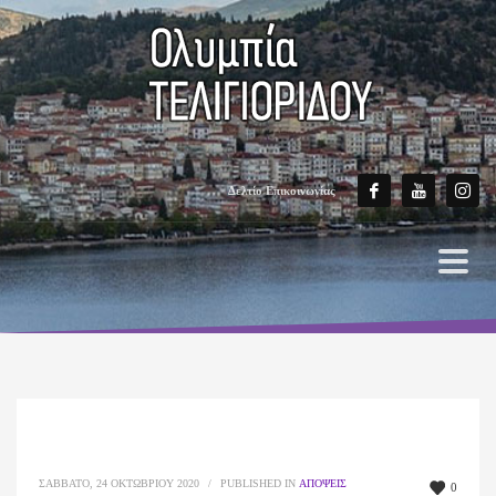
Δελτίο Επικοινωνίας
ΣΆΒΒΑΤΟ, 24 ΟΚΤΩΒΡΊΟΥ 2020
/
PUBLISHED IN
ΑΠΌΨΕΙΣ
0