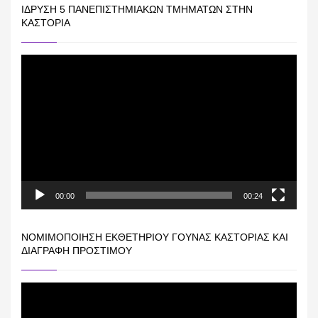
ΊΔΡΥΣΗ 5 ΠΑΝΕΠΙΣΤΗΜΙΑΚΏΝ ΤΜΗΜΆΤΩΝ ΣΤΗΝ
ΚΑΣΤΟΡΙΆ
Πρόγραμμα
Αναπαραγωγής
Βίντεο
00:00
00:24
ΝΟΜΙΜΟΠΟΊΗΣΗ ΕΚΘΕΤΗΡΊΟΥ ΓΟΎΝΑΣ ΚΑΣΤΟΡΙΆΣ ΚΑΙ
ΔΙΑΓΡΑΦΉ ΠΡΟΣΤΊΜΟΥ
Πρόγραμμα
Αναπαραγωγής