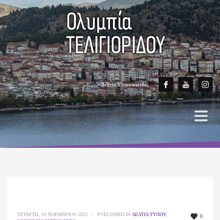
Δελτίο Επικοινωνίας
ΤΕΤΆΡΤΗ, 10 ΝΟΕΜΒΡΊΟΥ 2021
/
PUBLISHED IN
ΔΕΛΤΊΑ ΤΎΠΟΥ
,
0