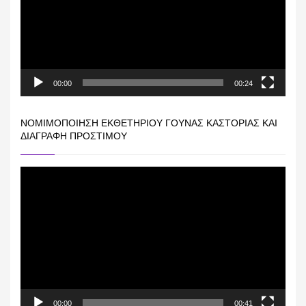
00:00
00:24
ΝΟΜΙΜΟΠΟΊΗΣΗ ΕΚΘΕΤΗΡΊΟΥ ΓΟΎΝΑΣ ΚΑΣΤΟΡΙΆΣ ΚΑΙ
ΔΙΑΓΡΑΦΉ ΠΡΟΣΤΊΜΟΥ
Πρόγραμμα
Αναπαραγωγής
Βίντεο
00:00
00:41