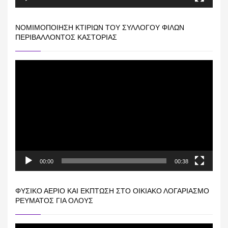
ΝΟΜΙΜΟΠΟΊΗΣΗ ΚΤΙΡΊΩΝ ΤΟΥ ΣΥΛΛΌΓΟΥ ΦΊΛΩΝ
ΠΕΡΙΒΆΛΛΟΝΤΟΣ ΚΑΣΤΟΡΙΆΣ
Πρόγραμμα
Αναπαραγωγής
Βίντεο
00:00
00:38
ΦΥΣΙΚΌ ΑΈΡΙΟ ΚΑΙ ΕΚΠΤΩΣΗ ΣΤΟ ΟΙΚΙΑΚΌ ΛΟΓΑΡΙΑΣΜΌ
ΡΕΎΜΑΤΟΣ ΓΙΑ ΟΛΟΥΣ