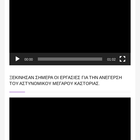
Πρόγραμμα
Αναπαραγωγής
Βίντεο
00:00
01:02
ΞΕΚΊΝΗΣΑΝ ΣΉΜΕΡΑ ΟΙ ΕΡΓΑΣΊΕΣ ΓΙΑ ΤΗΝ ΑΝΈΓΕΡΣΗ
ΤΟΥ ΑΣΤΥΝΟΜΙΚΟΎ ΜΕΓΆΡΟΥ ΚΑΣΤΟΡΙΆΣ.
Πρόγραμμα
Αναπαραγωγής
Βίντεο