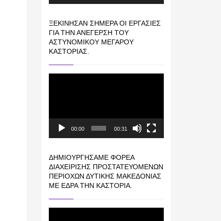
ΞΕΚΊΝΗΣΑΝ ΣΉΜΕΡΑ ΟΙ ΕΡΓΑΣΊΕΣ
ΓΙΑ ΤΗΝ ΑΝΈΓΕΡΣΗ ΤΟΥ
ΑΣΤΥΝΟΜΙΚΟΎ ΜΕΓΆΡΟΥ
ΚΑΣΤΟΡΙΆΣ.
Πρόγραμμα
Αναπαραγωγής
Βίντεο
00:00
00:31
ΔΗΜΙΟΥΡΓΉΣΑΜΕ ΦΟΡΈΑ
ΔΙΑΧΕΊΡΙΣΗΣ ΠΡΟΣΤΑΤΕΥΌΜΕΝΩΝ
ΠΕΡΙΟΧΏΝ ΔΥΤΙΚΉΣ ΜΑΚΕΔΟΝΊΑΣ
ΜΕ ΈΔΡΑ ΤΗΝ ΚΑΣΤΟΡΙΆ.
Πρόγραμμα