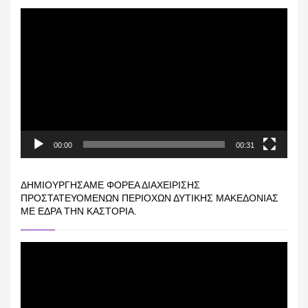
Πρόγραμμα
Αναπαραγωγής
Βίντεο
00:00
00:31
ΔΗΜΙΟΥΡΓΉΣΑΜΕ ΦΟΡΈΑ ΔΙΑΧΕΊΡΙΣΗΣ
ΠΡΟΣΤΑΤΕΥΌΜΕΝΩΝ ΠΕΡΙΟΧΏΝ ΔΥΤΙΚΉΣ ΜΑΚΕΔΟΝΊΑΣ
ΜΕ ΈΔΡΑ ΤΗΝ ΚΑΣΤΟΡΙΆ.
Πρόγραμμα
Αναπαραγωγής
Βίντεο