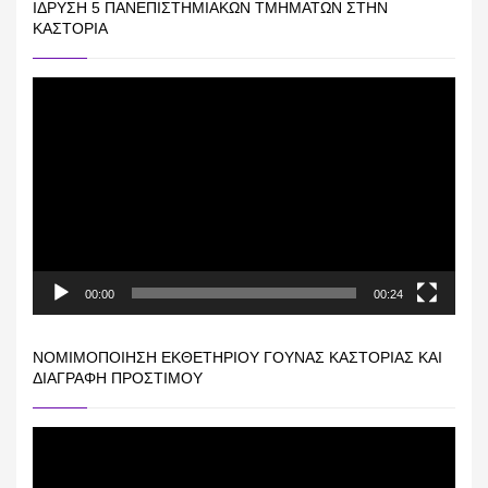
ΊΔΡΥΣΗ 5 ΠΑΝΕΠΙΣΤΗΜΙΑΚΏΝ ΤΜΗΜΆΤΩΝ ΣΤΗΝ
ΚΑΣΤΟΡΙΆ
Πρόγραμμα
Αναπαραγωγής
Βίντεο
00:00
00:24
ΝΟΜΙΜΟΠΟΊΗΣΗ ΕΚΘΕΤΗΡΊΟΥ ΓΟΎΝΑΣ ΚΑΣΤΟΡΙΆΣ ΚΑΙ
ΔΙΑΓΡΑΦΉ ΠΡΟΣΤΊΜΟΥ
Πρόγραμμα
Αναπαραγωγής
Βίντεο