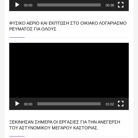
00:00
00:38
ΦΥΣΙΚΌ ΑΈΡΙΟ ΚΑΙ ΕΚΠΤΩΣΗ ΣΤΟ ΟΙΚΙΑΚΌ ΛΟΓΑΡΙΑΣΜΌ
ΡΕΎΜΑΤΟΣ ΓΙΑ ΟΛΟΥΣ
Πρόγραμμα
Αναπαραγωγής
Βίντεο
00:00
01:02
ΞΕΚΊΝΗΣΑΝ ΣΉΜΕΡΑ ΟΙ ΕΡΓΑΣΊΕΣ ΓΙΑ ΤΗΝ ΑΝΈΓΕΡΣΗ
ΤΟΥ ΑΣΤΥΝΟΜΙΚΟΎ ΜΕΓΆΡΟΥ ΚΑΣΤΟΡΙΆΣ.