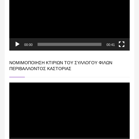
00:00
00:41
ΝΟΜΙΜΟΠΟΊΗΣΗ ΚΤΙΡΊΩΝ ΤΟΥ ΣΥΛΛΌΓΟΥ ΦΊΛΩΝ
ΠΕΡΙΒΆΛΛΟΝΤΟΣ ΚΑΣΤΟΡΙΆΣ
Πρόγραμμα
Αναπαραγωγής
Βίντεο