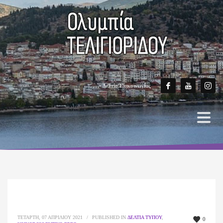
Δελτίο Επικοινωνίας
ΤΕΤΆΡΤΗ, 07 ΑΠΡΙΛΊΟΥ 2021
/
PUBLISHED IN
ΔΕΛΤΊΑ ΤΎΠΟΥ
,
0