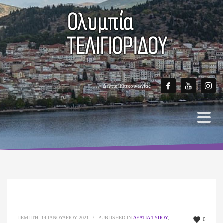
Δελτίο Επικοινωνίας
ΠΈΜΠΤΗ, 14 ΙΑΝΟΥΑΡΊΟΥ 2021
/
PUBLISHED IN
ΔΕΛΤΊΑ ΤΎΠΟΥ
,
0