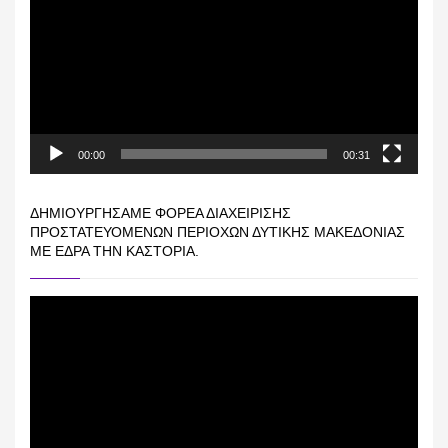
Βίντεο
00:00
00:31
ΔΗΜΙΟΥΡΓΉΣΑΜΕ ΦΟΡΈΑ ΔΙΑΧΕΊΡΙΣΗΣ
ΠΡΟΣΤΑΤΕΥΌΜΕΝΩΝ ΠΕΡΙΟΧΏΝ ΔΥΤΙΚΉΣ ΜΑΚΕΔΟΝΊΑΣ
ΜΕ ΈΔΡΑ ΤΗΝ ΚΑΣΤΟΡΙΆ.
Πρόγραμμα
Αναπαραγωγής
Βίντεο