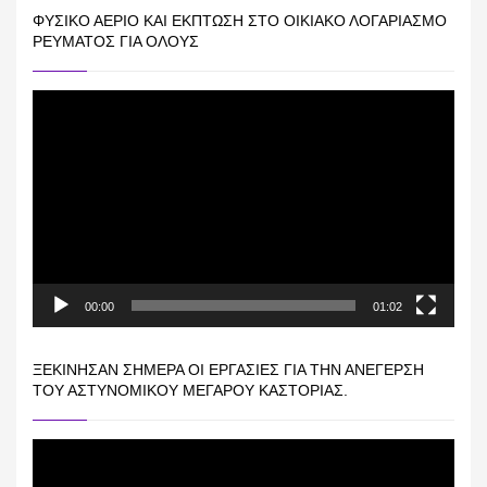
ΦΥΣΙΚΌ ΑΈΡΙΟ ΚΑΙ ΕΚΠΤΩΣΗ ΣΤΟ ΟΙΚΙΑΚΌ ΛΟΓΑΡΙΑΣΜΌ
ΡΕΎΜΑΤΟΣ ΓΙΑ ΟΛΟΥΣ
Πρόγραμμα
Αναπαραγωγής
Βίντεο
00:00
01:02
ΞΕΚΊΝΗΣΑΝ ΣΉΜΕΡΑ ΟΙ ΕΡΓΑΣΊΕΣ ΓΙΑ ΤΗΝ ΑΝΈΓΕΡΣΗ
ΤΟΥ ΑΣΤΥΝΟΜΙΚΟΎ ΜΕΓΆΡΟΥ ΚΑΣΤΟΡΙΆΣ.
Πρόγραμμα
Αναπαραγωγής