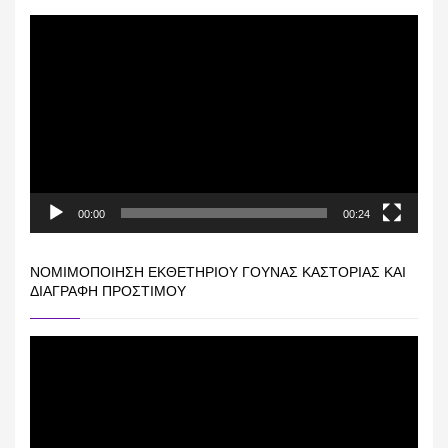
Πρόγραμμα
Αναπαραγωγής
Βίντεο
00:00
00:24
ΝΟΜΙΜΟΠΟΊΗΣΗ ΕΚΘΕΤΗΡΊΟΥ ΓΟΎΝΑΣ ΚΑΣΤΟΡΙΆΣ ΚΑΙ
ΔΙΑΓΡΑΦΉ ΠΡΟΣΤΊΜΟΥ
Πρόγραμμα
Αναπαραγωγής
Βίντεο