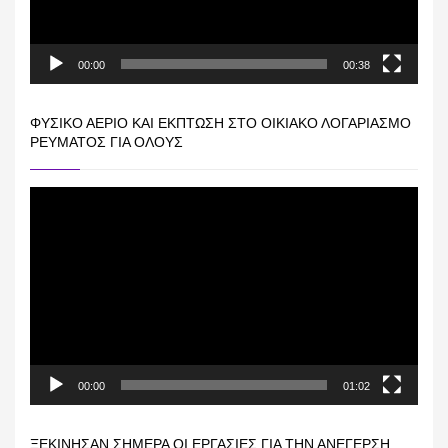
00:00
00:38
ΦΥΣΙΚΌ ΑΈΡΙΟ ΚΑΙ ΕΚΠΤΩΣΗ ΣΤΟ ΟΙΚΙΑΚΌ ΛΟΓΑΡΙΑΣΜΌ
ΡΕΎΜΑΤΟΣ ΓΙΑ ΟΛΟΥΣ
Πρόγραμμα
Αναπαραγωγής
Βίντεο
00:00
01:02
ΞΕΚΊΝΗΣΑΝ ΣΉΜΕΡΑ ΟΙ ΕΡΓΑΣΊΕΣ ΓΙΑ ΤΗΝ ΑΝΈΓΕΡΣΗ