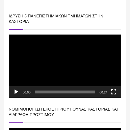
ΊΔΡΥΣΗ 5 ΠΑΝΕΠΙΣΤΗΜΙΑΚΏΝ ΤΜΗΜΆΤΩΝ ΣΤΗΝ
ΚΑΣΤΟΡΙΆ
Πρόγραμμα
Αναπαραγωγής
Βίντεο
00:00
00:24
ΝΟΜΙΜΟΠΟΊΗΣΗ ΕΚΘΕΤΗΡΊΟΥ ΓΟΎΝΑΣ ΚΑΣΤΟΡΙΆΣ ΚΑΙ
ΔΙΑΓΡΑΦΉ ΠΡΟΣΤΊΜΟΥ