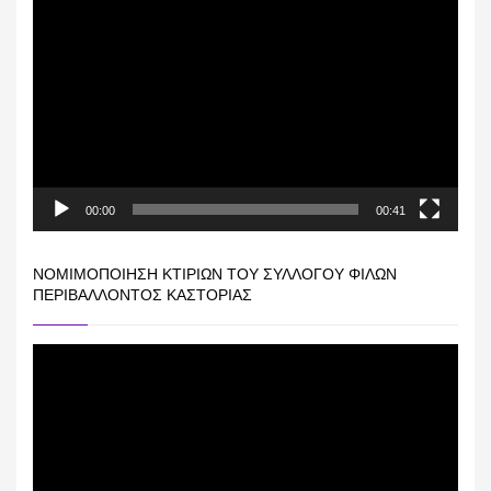
Πρόγραμμα
Αναπαραγωγής
Βίντεο
00:00
00:41
ΝΟΜΙΜΟΠΟΊΗΣΗ ΚΤΙΡΊΩΝ ΤΟΥ ΣΥΛΛΌΓΟΥ ΦΊΛΩΝ
ΠΕΡΙΒΆΛΛΟΝΤΟΣ ΚΑΣΤΟΡΙΆΣ
Πρόγραμμα
Αναπαραγωγής
Βίντεο