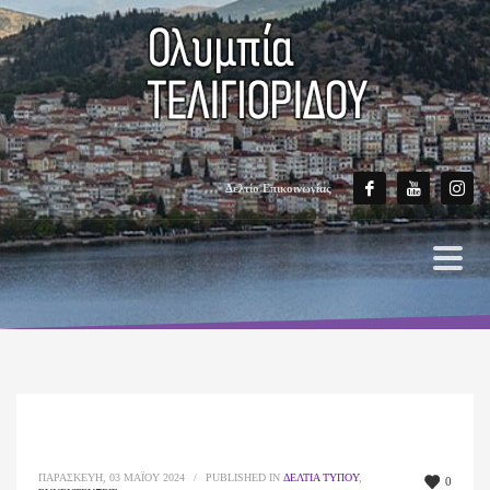
Δελτίο Επικοινωνίας
ΠΑΡΑΣΚΕΥΉ, 03 ΜΑΪ́ΟΥ 2024
/
PUBLISHED IN
ΔΕΛΤΊΑ ΤΎΠΟΥ
,
0