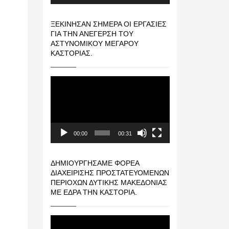
ΞΕΚΊΝΗΣΑΝ ΣΉΜΕΡΑ ΟΙ ΕΡΓΑΣΊΕΣ
ΓΙΑ ΤΗΝ ΑΝΈΓΕΡΣΗ ΤΟΥ
ΑΣΤΥΝΟΜΙΚΟΎ ΜΕΓΆΡΟΥ
ΚΑΣΤΟΡΙΆΣ.
Πρόγραμμα
Αναπαραγωγής
Βίντεο
00:00
00:31
ΔΗΜΙΟΥΡΓΉΣΑΜΕ ΦΟΡΈΑ
ΔΙΑΧΕΊΡΙΣΗΣ ΠΡΟΣΤΑΤΕΥΌΜΕΝΩΝ
ΠΕΡΙΟΧΏΝ ΔΥΤΙΚΉΣ ΜΑΚΕΔΟΝΊΑΣ
ΜΕ ΈΔΡΑ ΤΗΝ ΚΑΣΤΟΡΙΆ.
Πρόγραμμα