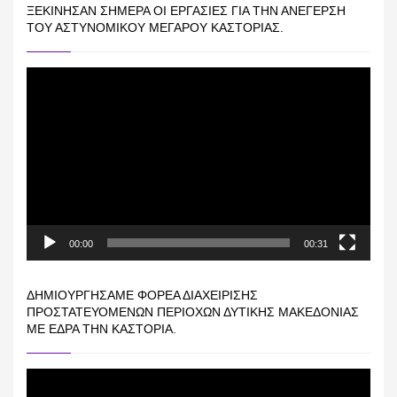
ΞΕΚΊΝΗΣΑΝ ΣΉΜΕΡΑ ΟΙ ΕΡΓΑΣΊΕΣ ΓΙΑ ΤΗΝ ΑΝΈΓΕΡΣΗ
ΤΟΥ ΑΣΤΥΝΟΜΙΚΟΎ ΜΕΓΆΡΟΥ ΚΑΣΤΟΡΙΆΣ.
Πρόγραμμα
Αναπαραγωγής
Βίντεο
00:00
00:31
ΔΗΜΙΟΥΡΓΉΣΑΜΕ ΦΟΡΈΑ ΔΙΑΧΕΊΡΙΣΗΣ
ΠΡΟΣΤΑΤΕΥΌΜΕΝΩΝ ΠΕΡΙΟΧΏΝ ΔΥΤΙΚΉΣ ΜΑΚΕΔΟΝΊΑΣ
ΜΕ ΈΔΡΑ ΤΗΝ ΚΑΣΤΟΡΙΆ.
Πρόγραμμα
Αναπαραγωγής