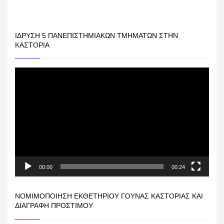
ΊΔΡΥΣΗ 5 ΠΑΝΕΠΙΣΤΗΜΙΑΚΏΝ ΤΜΗΜΆΤΩΝ ΣΤΗΝ
ΚΑΣΤΟΡΙΆ
Πρόγραμμα
Αναπαραγωγής
Βίντεο
00:00
00:24
ΝΟΜΙΜΟΠΟΊΗΣΗ ΕΚΘΕΤΗΡΊΟΥ ΓΟΎΝΑΣ ΚΑΣΤΟΡΙΆΣ ΚΑΙ
ΔΙΑΓΡΑΦΉ ΠΡΟΣΤΊΜΟΥ