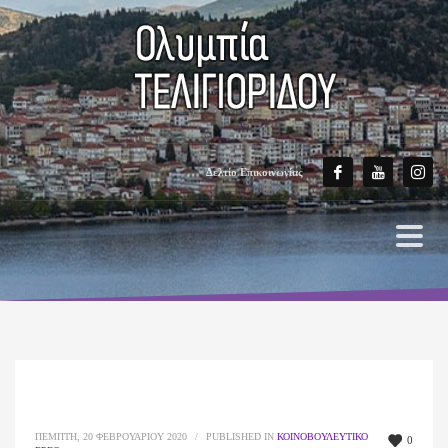
Δελτίο Επικοινωνίας
ΠΈΜΠΤΗ, 20 ΦΕΒΡΟΥΑΡΊΟΥ 2020
/
PUBLISHED IN
ΚΟΙΝΟΒΟΥΛΕΥΤΙΚΌ
0