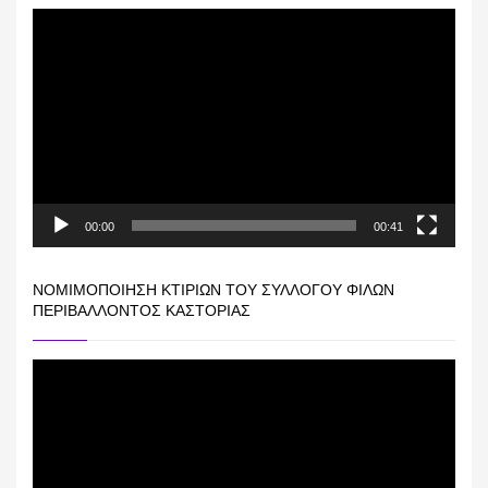
Πρόγραμμα
Αναπαραγωγής
Βίντεο
00:00
00:41
ΝΟΜΙΜΟΠΟΊΗΣΗ ΚΤΙΡΊΩΝ ΤΟΥ ΣΥΛΛΌΓΟΥ ΦΊΛΩΝ
ΠΕΡΙΒΆΛΛΟΝΤΟΣ ΚΑΣΤΟΡΙΆΣ
Πρόγραμμα
Αναπαραγωγής
Βίντεο