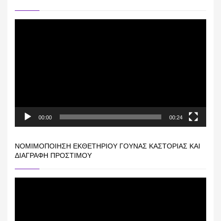
Πρόγραμμα
Αναπαραγωγής
Βίντεο
00:00
00:24
ΝΟΜΙΜΟΠΟΊΗΣΗ ΕΚΘΕΤΗΡΊΟΥ ΓΟΎΝΑΣ ΚΑΣΤΟΡΙΆΣ ΚΑΙ
ΔΙΑΓΡΑΦΉ ΠΡΟΣΤΊΜΟΥ
Πρόγραμμα
Αναπαραγωγής
Βίντεο