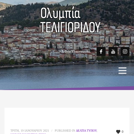
Δελτίο Επικοινωνίας
ΤΡΊΤΗ, 19 ΙΑΝΟΥΑΡΊΟΥ 2021
/
PUBLISHED IN
ΔΕΛΤΊΑ ΤΎΠΟΥ
,
0