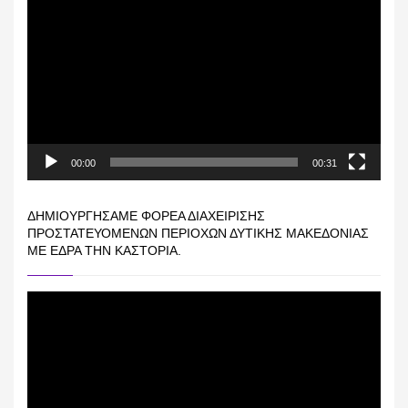
Αναπαραγωγής
Βίντεο
00:00
00:31
ΔΗΜΙΟΥΡΓΉΣΑΜΕ ΦΟΡΈΑ ΔΙΑΧΕΊΡΙΣΗΣ
ΠΡΟΣΤΑΤΕΥΌΜΕΝΩΝ ΠΕΡΙΟΧΏΝ ΔΥΤΙΚΉΣ ΜΑΚΕΔΟΝΊΑΣ
ΜΕ ΈΔΡΑ ΤΗΝ ΚΑΣΤΟΡΙΆ.
Πρόγραμμα
Αναπαραγωγής
Βίντεο