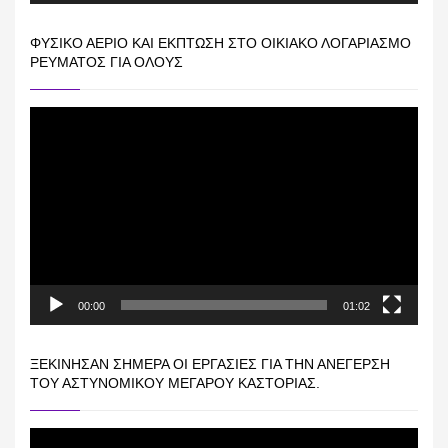
ΦΥΣΙΚΌ ΑΈΡΙΟ ΚΑΙ ΕΚΠΤΩΣΗ ΣΤΟ ΟΙΚΙΑΚΌ ΛΟΓΑΡΙΑΣΜΌ
ΡΕΎΜΑΤΟΣ ΓΙΑ ΟΛΟΥΣ
Πρόγραμμα
Αναπαραγωγής
Βίντεο
00:00
01:02
ΞΕΚΊΝΗΣΑΝ ΣΉΜΕΡΑ ΟΙ ΕΡΓΑΣΊΕΣ ΓΙΑ ΤΗΝ ΑΝΈΓΕΡΣΗ
ΤΟΥ ΑΣΤΥΝΟΜΙΚΟΎ ΜΕΓΆΡΟΥ ΚΑΣΤΟΡΙΆΣ.
Πρόγραμμα