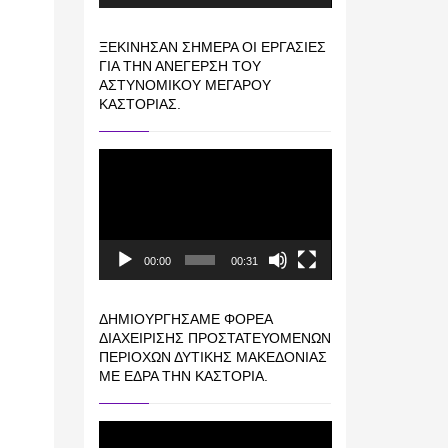
ΞΕΚΊΝΗΣΑΝ ΣΉΜΕΡΑ ΟΙ ΕΡΓΑΣΊΕΣ
ΓΙΑ ΤΗΝ ΑΝΈΓΕΡΣΗ ΤΟΥ
ΑΣΤΥΝΟΜΙΚΟΎ ΜΕΓΆΡΟΥ
ΚΑΣΤΟΡΙΆΣ.
Πρόγραμμα
Αναπαραγωγής
Βίντεο
00:00
00:31
ΔΗΜΙΟΥΡΓΉΣΑΜΕ ΦΟΡΈΑ
ΔΙΑΧΕΊΡΙΣΗΣ ΠΡΟΣΤΑΤΕΥΌΜΕΝΩΝ
ΠΕΡΙΟΧΏΝ ΔΥΤΙΚΉΣ ΜΑΚΕΔΟΝΊΑΣ
ΜΕ ΈΔΡΑ ΤΗΝ ΚΑΣΤΟΡΙΆ.
Πρόγραμμα