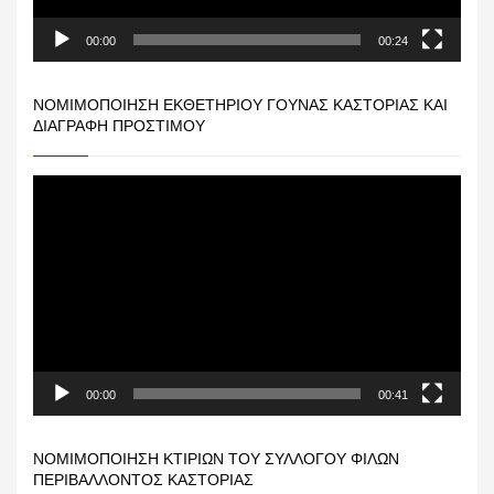
00:00
00:24
ΝΟΜΙΜΟΠΟΊΗΣΗ ΕΚΘΕΤΗΡΊΟΥ ΓΟΎΝΑΣ ΚΑΣΤΟΡΙΆΣ ΚΑΙ
ΔΙΑΓΡΑΦΉ ΠΡΟΣΤΊΜΟΥ
Πρόγραμμα
Αναπαραγωγής
Βίντεο
00:00
00:41
ΝΟΜΙΜΟΠΟΊΗΣΗ ΚΤΙΡΊΩΝ ΤΟΥ ΣΥΛΛΌΓΟΥ ΦΊΛΩΝ
ΠΕΡΙΒΆΛΛΟΝΤΟΣ ΚΑΣΤΟΡΙΆΣ