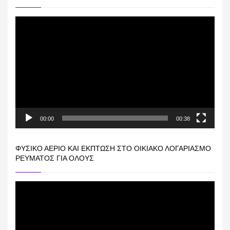
Πρόγραμμα
Αναπαραγωγής
Βίντεο
00:00
00:38
ΦΥΣΙΚΌ ΑΈΡΙΟ ΚΑΙ ΕΚΠΤΩΣΗ ΣΤΟ ΟΙΚΙΑΚΌ ΛΟΓΑΡΙΑΣΜΌ
ΡΕΎΜΑΤΟΣ ΓΙΑ ΟΛΟΥΣ
Πρόγραμμα
Αναπαραγωγής
Βίντεο