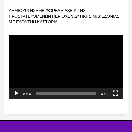
ΔΗΜΙΟΥΡΓΉΣΑΜΕ ΦΟΡΈΑ ΔΙΑΧΕΊΡΙΣΗΣ
ΠΡΟΣΤΑΤΕΥΌΜΕΝΩΝ ΠΕΡΙΟΧΏΝ ΔΥΤΙΚΉΣ ΜΑΚΕΔΟΝΊΑΣ
ΜΕ ΈΔΡΑ ΤΗΝ ΚΑΣΤΟΡΙΆ.
Πρόγραμμα
Αναπαραγωγής
Βίντεο
00:00
00:41