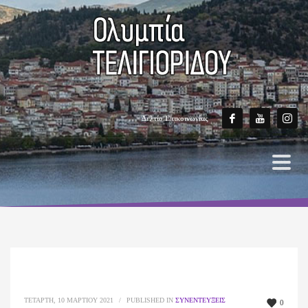
Δελτίο Επικοινωνίας
ΤΕΤΆΡΤΗ, 10 ΜΑΡΤΊΟΥ 2021
/
PUBLISHED IN
ΣΥΝΕΝΤΕΎΞΕΙΣ
0