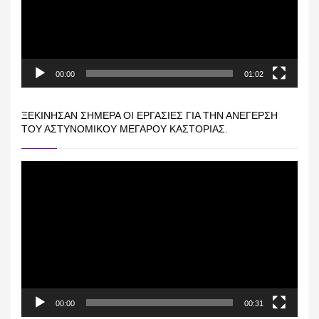
00:00
01:02
ΞΕΚΊΝΗΣΑΝ ΣΉΜΕΡΑ ΟΙ ΕΡΓΑΣΊΕΣ ΓΙΑ ΤΗΝ ΑΝΈΓΕΡΣΗ
ΤΟΥ ΑΣΤΥΝΟΜΙΚΟΎ ΜΕΓΆΡΟΥ ΚΑΣΤΟΡΙΆΣ.
Πρόγραμμα
Αναπαραγωγής
Βίντεο
00:00
00:31