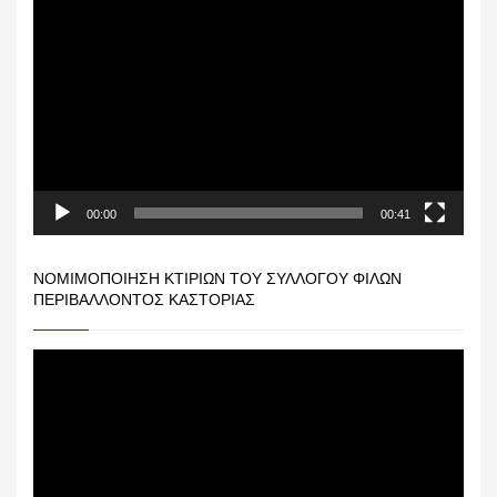
Πρόγραμμα
Αναπαραγωγής
Βίντεο
00:00
00:41
ΝΟΜΙΜΟΠΟΊΗΣΗ ΚΤΙΡΊΩΝ ΤΟΥ ΣΥΛΛΌΓΟΥ ΦΊΛΩΝ
ΠΕΡΙΒΆΛΛΟΝΤΟΣ ΚΑΣΤΟΡΙΆΣ
Πρόγραμμα
Αναπαραγωγής
Βίντεο