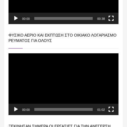
00:00
00:38
ΦΥΣΙΚΌ ΑΈΡΙΟ ΚΑΙ ΕΚΠΤΩΣΗ ΣΤΟ ΟΙΚΙΑΚΌ ΛΟΓΑΡΙΑΣΜΌ
ΡΕΎΜΑΤΟΣ ΓΙΑ ΟΛΟΥΣ
Πρόγραμμα
Αναπαραγωγής
Βίντεο
00:00
01:02
ΞΕΚΊΝΗΣΑΝ ΣΉΜΕΡΑ ΟΙ ΕΡΓΑΣΊΕΣ ΓΙΑ ΤΗΝ ΑΝΈΓΕΡΣΗ