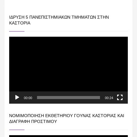
ΊΔΡΥΣΗ 5 ΠΑΝΕΠΙΣΤΗΜΙΑΚΏΝ ΤΜΗΜΆΤΩΝ ΣΤΗΝ
ΚΑΣΤΟΡΙΆ
Πρόγραμμα
Αναπαραγωγής
Βίντεο
00:00
00:24
ΝΟΜΙΜΟΠΟΊΗΣΗ ΕΚΘΕΤΗΡΊΟΥ ΓΟΎΝΑΣ ΚΑΣΤΟΡΙΆΣ ΚΑΙ
ΔΙΑΓΡΑΦΉ ΠΡΟΣΤΊΜΟΥ