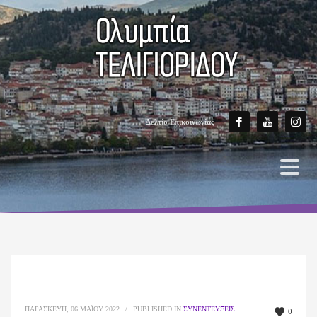
Δελτίο Επικοινωνίας
ΠΑΡΑΣΚΕΥΉ, 06 ΜΑΪ́ΟΥ 2022
/
PUBLISHED IN
ΣΥΝΕΝΤΕΎΞΕΙΣ
0