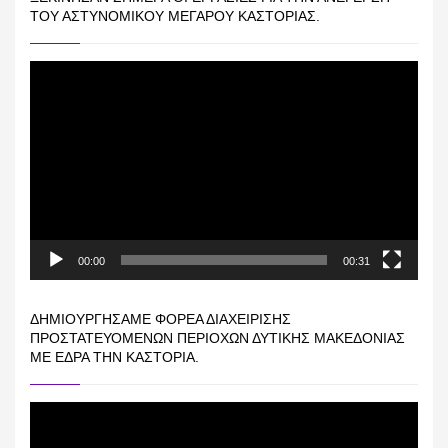
ΤΟΥ ΑΣΤΥΝΟΜΙΚΟΎ ΜΕΓΆΡΟΥ ΚΑΣΤΟΡΙΆΣ.
Πρόγραμμα
Αναπαραγωγής
Βίντεο
00:00
00:31
ΔΗΜΙΟΥΡΓΉΣΑΜΕ ΦΟΡΈΑ ΔΙΑΧΕΊΡΙΣΗΣ
ΠΡΟΣΤΑΤΕΥΌΜΕΝΩΝ ΠΕΡΙΟΧΏΝ ΔΥΤΙΚΉΣ ΜΑΚΕΔΟΝΊΑΣ
ΜΕ ΈΔΡΑ ΤΗΝ ΚΑΣΤΟΡΙΆ.
Πρόγραμμα
Αναπαραγωγής