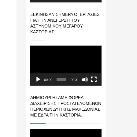
ΞΕΚΊΝΗΣΑΝ ΣΉΜΕΡΑ ΟΙ ΕΡΓΑΣΊΕΣ
ΓΙΑ ΤΗΝ ΑΝΈΓΕΡΣΗ ΤΟΥ
ΑΣΤΥΝΟΜΙΚΟΎ ΜΕΓΆΡΟΥ
ΚΑΣΤΟΡΙΆΣ.
Πρόγραμμα
Αναπαραγωγής
Βίντεο
00:00
00:31
ΔΗΜΙΟΥΡΓΉΣΑΜΕ ΦΟΡΈΑ
ΔΙΑΧΕΊΡΙΣΗΣ ΠΡΟΣΤΑΤΕΥΌΜΕΝΩΝ
ΠΕΡΙΟΧΏΝ ΔΥΤΙΚΉΣ ΜΑΚΕΔΟΝΊΑΣ
ΜΕ ΈΔΡΑ ΤΗΝ ΚΑΣΤΟΡΙΆ.
Πρόγραμμα