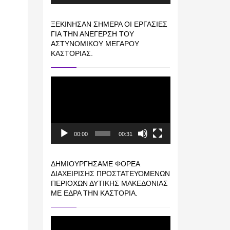
ΞΕΚΊΝΗΣΑΝ ΣΉΜΕΡΑ ΟΙ ΕΡΓΑΣΊΕΣ
ΓΙΑ ΤΗΝ ΑΝΈΓΕΡΣΗ ΤΟΥ
ΑΣΤΥΝΟΜΙΚΟΎ ΜΕΓΆΡΟΥ
ΚΑΣΤΟΡΙΆΣ.
Πρόγραμμα
Αναπαραγωγής
Βίντεο
00:00
00:31
ΔΗΜΙΟΥΡΓΉΣΑΜΕ ΦΟΡΈΑ
ΔΙΑΧΕΊΡΙΣΗΣ ΠΡΟΣΤΑΤΕΥΌΜΕΝΩΝ
ΠΕΡΙΟΧΏΝ ΔΥΤΙΚΉΣ ΜΑΚΕΔΟΝΊΑΣ
ΜΕ ΈΔΡΑ ΤΗΝ ΚΑΣΤΟΡΙΆ.
Πρόγραμμα