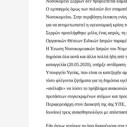
Νοσοκομείο Σερρών δεν προβλέπεται καμί
Ο εμπαιγμός όμως των πολιτών δεν σταματ
Νοσοκομείου. Στην περιβόητη έκτακτη ενί
για να αντιμετωπιστεί η υγειονομική κρίση
Σερρών προσλήφθηκε μόλις ένας ιατρός, τη
Οργανικών Θέσεων Ειδικών Ιατρών παραμέν
Η Ένωση Νοσοκομειακών Ιατρών του Νομο
δημόσια όλα αυτά και άλλα πολλά ήδη από τ
καταγγελία (20.05.2020), υπήρξε αντίδραση
Υπουργείο Υγείας, που είναι οι κατεξοχήν α
τόσο φλέγοντα ζητήματα για τη δημόσια υγε
«ανέλαβε» να λύσει το πρόβλημα ανακοινών
προτάσεων συγκεκριμένων ατόμων και προ
Περιφερειάρχη στον Διοικητή της 4ης ΥΠΕ, 
Ιουνίου) τρεις αναισθησιολόγοι με απόσπα
Εάν όντως ισχύουν τα όσα διαρρέονται στα τ