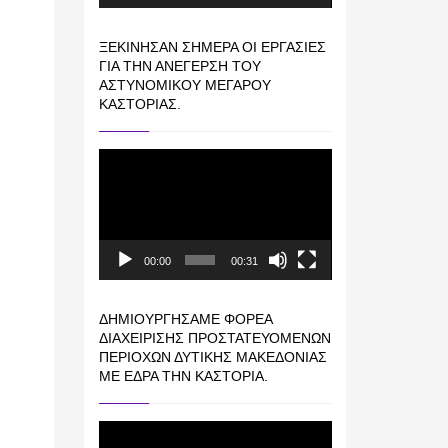
ΞΕΚΊΝΗΣΑΝ ΣΉΜΕΡΑ ΟΙ ΕΡΓΑΣΊΕΣ
ΓΙΑ ΤΗΝ ΑΝΈΓΕΡΣΗ ΤΟΥ
ΑΣΤΥΝΟΜΙΚΟΎ ΜΕΓΆΡΟΥ
ΚΑΣΤΟΡΙΆΣ.
Πρόγραμμα
Αναπαραγωγής
Βίντεο
00:00
00:31
ΔΗΜΙΟΥΡΓΉΣΑΜΕ ΦΟΡΈΑ
ΔΙΑΧΕΊΡΙΣΗΣ ΠΡΟΣΤΑΤΕΥΌΜΕΝΩΝ
ΠΕΡΙΟΧΏΝ ΔΥΤΙΚΉΣ ΜΑΚΕΔΟΝΊΑΣ
ΜΕ ΈΔΡΑ ΤΗΝ ΚΑΣΤΟΡΙΆ.
Πρόγραμμα