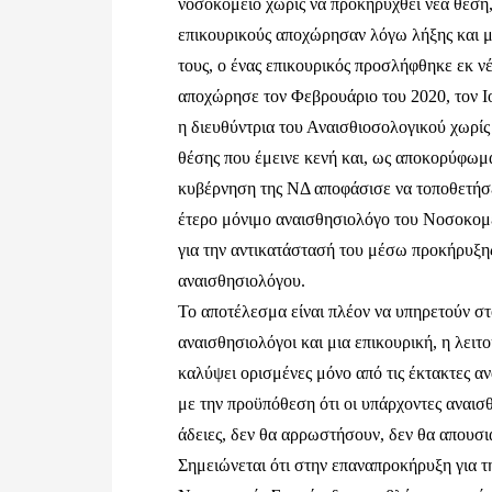
νοσοκομείο χωρίς να προκηρυχθεί νέα θέση,
επικουρικούς αποχώρησαν λόγω λήξης και 
τους, ο ένας επικουρικός προσλήφθηκε εκ ν
αποχώρησε τον Φεβρουάριο του 2020, τον Ι
η διευθύντρια του Αναισθιοσολογικού χωρί
θέσης που έμεινε κενή και, ως αποκορύφωμα
κυβέρνηση της ΝΔ αποφάσισε να τοποθετή
έτερο μόνιμο αναισθησιολόγο του Νοσοκομε
για την αντικατάστασή του μέσω προκήρυξη
αναισθησιολόγου.
Το αποτέλεσμα είναι πλέον να υπηρετούν σ
αναισθησιολόγοι και μια επικουρική, η λειτ
καλύψει ορισμένες μόνο από τις έκτακτες α
με την προϋπόθεση ότι οι υπάρχοντες αναισ
άδειες, δεν θα αρρωστήσουν, δεν θα απουσι
Σημειώνεται ότι στην επαναπροκήρυξη για 