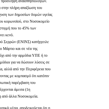
α πρόσληψη αναισθησιολόγων.
ά στην πλήρη απαξίωση του
σχυση των δημοσίων δομών υγείας
 του κορωνοϊού, στο Νοσοκομείο
 στιγμή που το 45% των
ει κενό.
ύ Σερρών (ΕΝΙΝΣ) κατήγγειλε
ο Μάρτιο και σε νέα της
 όχι από την αρμόδια ΥΠΕ ή το
ρμόδιοι για να δώσουν λύσεις σε
ία, αλλά από την Περιφέρεια που
οντας με κομπασμό ότι κατόπιν
σωπική παρέμβαση του
έρχονται άμεσα (1η
ση από άλλα Νοσοκομεία.
οπικά μέσα, αποδεικνύεται ότι η