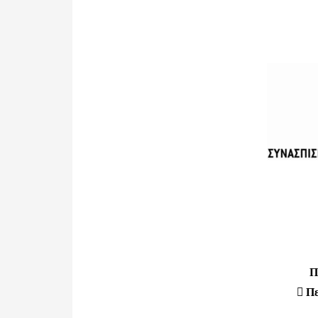
Π
 Πε