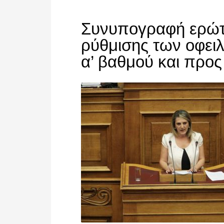
Συνυπογραφή ερώτη
ρύθμισης των οφει
α’ βαθμού και προ