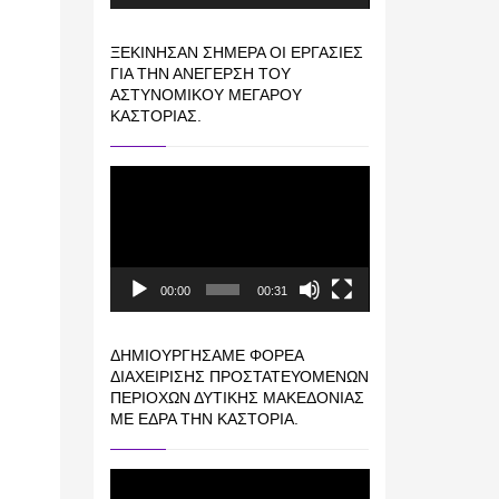
ΞΕΚΊΝΗΣΑΝ ΣΉΜΕΡΑ ΟΙ ΕΡΓΑΣΊΕΣ
ΓΙΑ ΤΗΝ ΑΝΈΓΕΡΣΗ ΤΟΥ
ΑΣΤΥΝΟΜΙΚΟΎ ΜΕΓΆΡΟΥ
ΚΑΣΤΟΡΙΆΣ.
Πρόγραμμα
Αναπαραγωγής
Βίντεο
00:00
00:31
ΔΗΜΙΟΥΡΓΉΣΑΜΕ ΦΟΡΈΑ
ΔΙΑΧΕΊΡΙΣΗΣ ΠΡΟΣΤΑΤΕΥΌΜΕΝΩΝ
ΠΕΡΙΟΧΏΝ ΔΥΤΙΚΉΣ ΜΑΚΕΔΟΝΊΑΣ
ΜΕ ΈΔΡΑ ΤΗΝ ΚΑΣΤΟΡΙΆ.
Πρόγραμμα