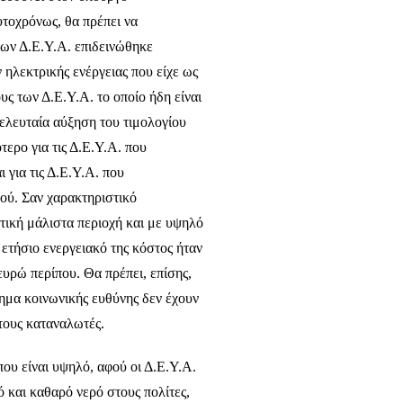
τοχρόνως, θα πρέπει να
των Δ.Ε.Υ.Α. επιδεινώθηκε
ηλεκτρικής ενέργειας που είχε ως
ς των Δ.Ε.Υ.Α. το οποίο ήδη είναι
ελευταία αύξηση του τιμολογίου
ερο για τις Δ.Ε.Υ.Α. που
 για τις Δ.Ε.Υ.Α. που
ού. Σαν χαρακτηριστικό
τική μάλιστα περιοχή και με υψηλό
 ετήσιο ενεργειακό της κόστος ήταν
ευρώ περίπου. Θα πρέπει, επίσης,
θημα κοινωνικής ευθύνης δεν έχουν
τους καταναλωτές.
που είναι υψηλό, αφού οι Δ.Ε.Υ.Α.
ό και καθαρό νερό στους πολίτες,