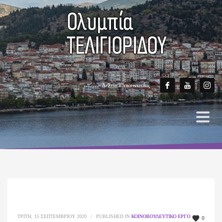
Δελτίο Επικοινωνίας
ΤΡΊΤΗ, 15 ΣΕΠΤΕΜΒΡΊΟΥ 2020
/
PUBLISHED IN
ΚΟΙΝΟΒΟΥΛΕΥΤΙΚΌ ΈΡΓΟ
0