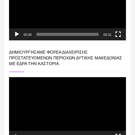
00:00
00:31
ΔΗΜΙΟΥΡΓΉΣΑΜΕ ΦΟΡΈΑ ΔΙΑΧΕΊΡΙΣΗΣ
ΠΡΟΣΤΑΤΕΥΌΜΕΝΩΝ ΠΕΡΙΟΧΏΝ ΔΥΤΙΚΉΣ ΜΑΚΕΔΟΝΊΑΣ
ΜΕ ΈΔΡΑ ΤΗΝ ΚΑΣΤΟΡΙΆ.
Πρόγραμμα
Αναπαραγωγής
Βίντεο