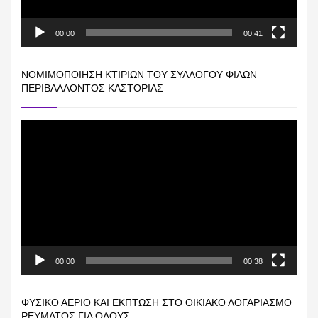
00:00
00:41
ΝΟΜΙΜΟΠΟΊΗΣΗ ΚΤΙΡΊΩΝ ΤΟΥ ΣΥΛΛΌΓΟΥ ΦΊΛΩΝ
ΠΕΡΙΒΆΛΛΟΝΤΟΣ ΚΑΣΤΟΡΙΆΣ
Πρόγραμμα
Αναπαραγωγής
Βίντεο
00:00
00:38
ΦΥΣΙΚΌ ΑΈΡΙΟ ΚΑΙ ΕΚΠΤΩΣΗ ΣΤΟ ΟΙΚΙΑΚΌ ΛΟΓΑΡΙΑΣΜΌ
ΡΕΎΜΑΤΟΣ ΓΙΑ ΟΛΟΥΣ