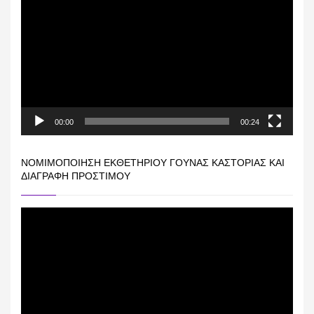
Αναπαραγωγής
Βίντεο
00:00
00:24
ΝΟΜΙΜΟΠΟΊΗΣΗ ΕΚΘΕΤΗΡΊΟΥ ΓΟΎΝΑΣ ΚΑΣΤΟΡΙΆΣ ΚΑΙ
ΔΙΑΓΡΑΦΉ ΠΡΟΣΤΊΜΟΥ
Πρόγραμμα
Αναπαραγωγής
Βίντεο