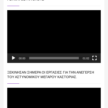
Πρόγραμμα
Αναπαραγωγής
Βίντεο
00:00
01:02
ΞΕΚΊΝΗΣΑΝ ΣΉΜΕΡΑ ΟΙ ΕΡΓΑΣΊΕΣ ΓΙΑ ΤΗΝ ΑΝΈΓΕΡΣΗ
ΤΟΥ ΑΣΤΥΝΟΜΙΚΟΎ ΜΕΓΆΡΟΥ ΚΑΣΤΟΡΙΆΣ.
Πρόγραμμα
Αναπαραγωγής
Βίντεο