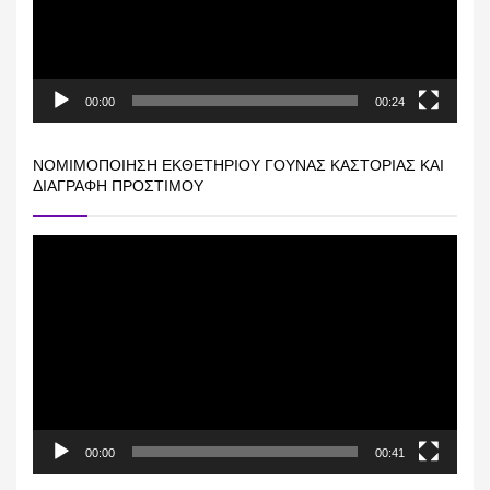
00:00
00:24
ΝΟΜΙΜΟΠΟΊΗΣΗ ΕΚΘΕΤΗΡΊΟΥ ΓΟΎΝΑΣ ΚΑΣΤΟΡΙΆΣ ΚΑΙ
ΔΙΑΓΡΑΦΉ ΠΡΟΣΤΊΜΟΥ
Πρόγραμμα
Αναπαραγωγής
Βίντεο
00:00
00:41