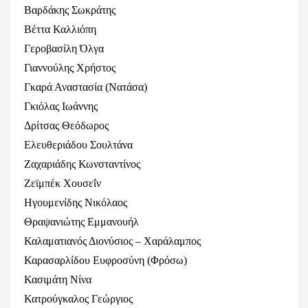
Βαρδάκης Σωκράτης
Βέττα Καλλιόπη
Γεροβασίλη Όλγα
Γιαννούλης Χρήστος
Γκαρά Αναστασία (Νατάσα)
Γκιόλας Ιωάννης
Δρίτσας Θεόδωρος
Ελευθεριάδου Σουλτάνα
Ζαχαριάδης Κωνσταντίνος
Ζεϊμπέκ Χουσεΐν
Ηγουμενίδης Νικόλαος
Θραψανιώτης Εμμανουήλ
Καλαματιανός Διονύσιος – Χαράλαμπος
Καρασαρλίδου Ευφροσύνη (Φρόσω)
Κασιμάτη Νίνα
Κατρούγκαλος Γεώργιος