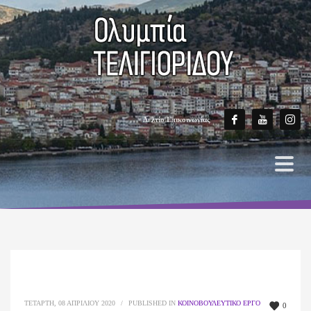
Δελτίο Επικοινωνίας
ΤΕΤΆΡΤΗ, 08 ΑΠΡΙΛΊΟΥ 2020
/
PUBLISHED IN
ΚΟΙΝΟΒΟΥΛΕΥΤΙΚΌ ΈΡΓΟ
0