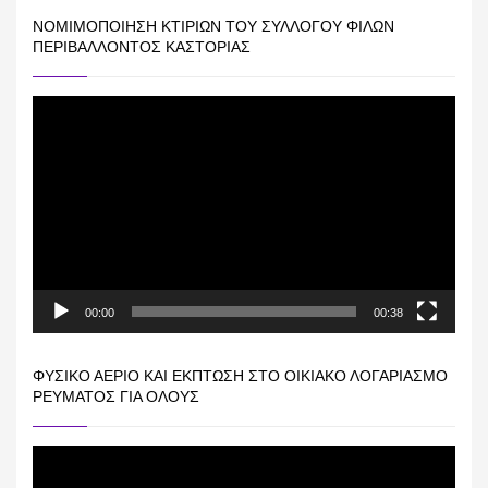
ΝΟΜΙΜΟΠΟΊΗΣΗ ΚΤΙΡΊΩΝ ΤΟΥ ΣΥΛΛΌΓΟΥ ΦΊΛΩΝ
ΠΕΡΙΒΆΛΛΟΝΤΟΣ ΚΑΣΤΟΡΙΆΣ
Πρόγραμμα
Αναπαραγωγής
Βίντεο
00:00
00:38
ΦΥΣΙΚΌ ΑΈΡΙΟ ΚΑΙ ΕΚΠΤΩΣΗ ΣΤΟ ΟΙΚΙΑΚΌ ΛΟΓΑΡΙΑΣΜΌ
ΡΕΎΜΑΤΟΣ ΓΙΑ ΟΛΟΥΣ
Πρόγραμμα
Αναπαραγωγής