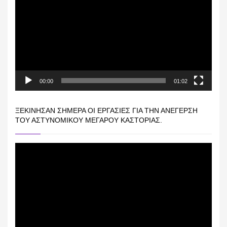
Βίντεο
00:00
01:02
ΞΕΚΊΝΗΣΑΝ ΣΉΜΕΡΑ ΟΙ ΕΡΓΑΣΊΕΣ ΓΙΑ ΤΗΝ ΑΝΈΓΕΡΣΗ
ΤΟΥ ΑΣΤΥΝΟΜΙΚΟΎ ΜΕΓΆΡΟΥ ΚΑΣΤΟΡΙΆΣ.
Πρόγραμμα
Αναπαραγωγής
Βίντεο