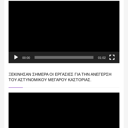
Πρόγραμμα
Αναπαραγωγής
Βίντεο
00:00
01:02
ΞΕΚΊΝΗΣΑΝ ΣΉΜΕΡΑ ΟΙ ΕΡΓΑΣΊΕΣ ΓΙΑ ΤΗΝ ΑΝΈΓΕΡΣΗ
ΤΟΥ ΑΣΤΥΝΟΜΙΚΟΎ ΜΕΓΆΡΟΥ ΚΑΣΤΟΡΙΆΣ.
Πρόγραμμα
Αναπαραγωγής
Βίντεο