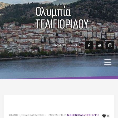
Δελτίο Επικοινωνίας
ΠΈΜΠΤΗ, 23 ΑΠΡΙΛΊΟΥ 2020
/
PUBLISHED IN
ΚΟΙΝΟΒΟΥΛΕΥΤΙΚΌ ΈΡΓΟ
0