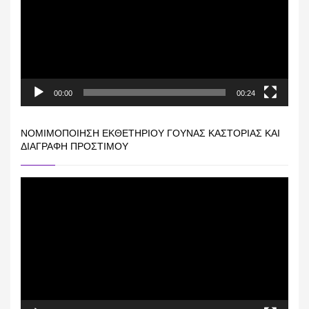
00:00
00:24
ΝΟΜΙΜΟΠΟΊΗΣΗ ΕΚΘΕΤΗΡΊΟΥ ΓΟΎΝΑΣ ΚΑΣΤΟΡΙΆΣ ΚΑΙ
ΔΙΑΓΡΑΦΉ ΠΡΟΣΤΊΜΟΥ
Πρόγραμμα
Αναπαραγωγής
Βίντεο