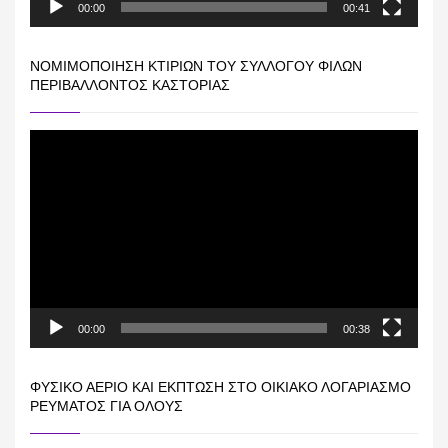
00:00
00:41
ΝΟΜΙΜΟΠΟΊΗΣΗ ΚΤΙΡΊΩΝ ΤΟΥ ΣΥΛΛΌΓΟΥ ΦΊΛΩΝ
ΠΕΡΙΒΆΛΛΟΝΤΟΣ ΚΑΣΤΟΡΙΆΣ
Πρόγραμμα
Αναπαραγωγής
Βίντεο
00:00
00:38
ΦΥΣΙΚΌ ΑΈΡΙΟ ΚΑΙ ΕΚΠΤΩΣΗ ΣΤΟ ΟΙΚΙΑΚΌ ΛΟΓΑΡΙΑΣΜΌ
ΡΕΎΜΑΤΟΣ ΓΙΑ ΟΛΟΥΣ