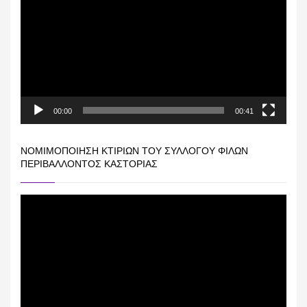
Βίντεο
00:00
00:41
ΝΟΜΙΜΟΠΟΊΗΣΗ ΚΤΙΡΊΩΝ ΤΟΥ ΣΥΛΛΌΓΟΥ ΦΊΛΩΝ
ΠΕΡΙΒΆΛΛΟΝΤΟΣ ΚΑΣΤΟΡΙΆΣ
Πρόγραμμα
Αναπαραγωγής
Βίντεο