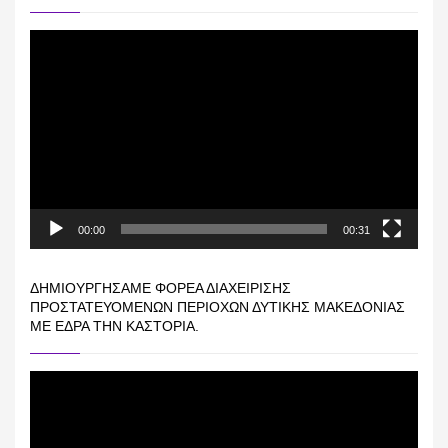
Πρόγραμμα
Αναπαραγωγής
Βίντεο
00:00
00:31
ΔΗΜΙΟΥΡΓΉΣΑΜΕ ΦΟΡΈΑ ΔΙΑΧΕΊΡΙΣΗΣ
ΠΡΟΣΤΑΤΕΥΌΜΕΝΩΝ ΠΕΡΙΟΧΏΝ ΔΥΤΙΚΉΣ ΜΑΚΕΔΟΝΊΑΣ
ΜΕ ΈΔΡΑ ΤΗΝ ΚΑΣΤΟΡΙΆ.
Πρόγραμμα
Αναπαραγωγής
Βίντεο