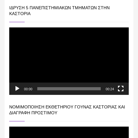
ΊΔΡΥΣΗ 5 ΠΑΝΕΠΙΣΤΗΜΙΑΚΏΝ ΤΜΗΜΆΤΩΝ ΣΤΗΝ
ΚΑΣΤΟΡΙΆ
Πρόγραμμα
Αναπαραγωγής
Βίντεο
00:00
00:24
ΝΟΜΙΜΟΠΟΊΗΣΗ ΕΚΘΕΤΗΡΊΟΥ ΓΟΎΝΑΣ ΚΑΣΤΟΡΙΆΣ ΚΑΙ
ΔΙΑΓΡΑΦΉ ΠΡΟΣΤΊΜΟΥ
Πρόγραμμα
Αναπαραγωγής