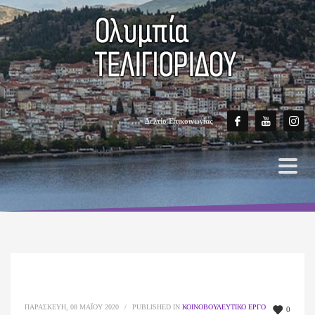
Δελτίο Επικοινωνίας
ΠΑΡΑΣΚΕΥΉ, 08 ΜΑΪ́ΟΥ 2020
/
PUBLISHED IN
ΚΟΙΝΟΒΟΥΛΕΥΤΙΚΌ ΈΡΓΟ
0