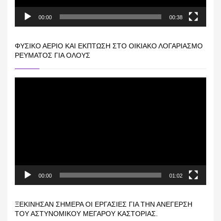
00:00
00:38
ΦΥΣΙΚΌ ΑΈΡΙΟ ΚΑΙ ΕΚΠΤΩΣΗ ΣΤΟ ΟΙΚΙΑΚΌ ΛΟΓΑΡΙΑΣΜΌ
ΡΕΎΜΑΤΟΣ ΓΙΑ ΟΛΟΥΣ
Πρόγραμμα
Αναπαραγωγής
Βίντεο
00:00
01:02
ΞΕΚΊΝΗΣΑΝ ΣΉΜΕΡΑ ΟΙ ΕΡΓΑΣΊΕΣ ΓΙΑ ΤΗΝ ΑΝΈΓΕΡΣΗ
ΤΟΥ ΑΣΤΥΝΟΜΙΚΟΎ ΜΕΓΆΡΟΥ ΚΑΣΤΟΡΙΆΣ.