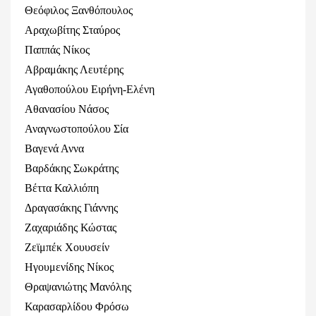
Θεόφιλος Ξανθόπουλος
Αραχωβίτης Σταύρος
Παππάς Νίκος
Αβραμάκης Λευτέρης
Αγαθοπούλου Ειρήνη-Ελένη
Αθανασίου Νάσος
Αναγνωστοπούλου Σία
Βαγενά Αννα
Βαρδάκης Σωκράτης
Βέττα Καλλιόπη
Δραγασάκης Γιάννης
Ζαχαριάδης Κώστας
Ζεϊμπέκ Χουυσείν
Ηγουμενίδης Νίκος
Θραψανιώτης Μανόλης
Καρασαρλίδου Φρόσω