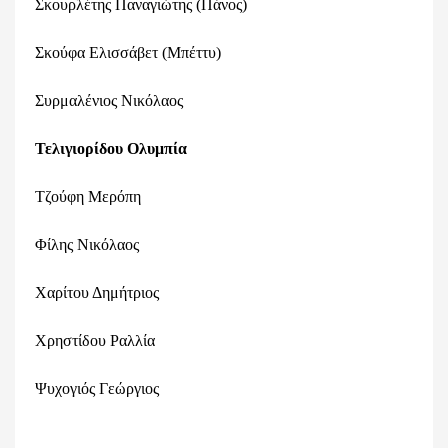
Σκουρλέτης Παναγιώτης (Πάνος)
Σκούφα Ελισσάβετ (Μπέττυ)
Συρμαλένιος Νικόλαος
Τελιγιορίδου Ολυμπία
Τζούφη Μερόπη
Φίλης Νικόλαος
Χαρίτου Δημήτριος
Χρηστίδου Ραλλία
Ψυχογιός Γεώργιος