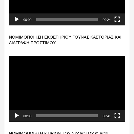
00:00
00:24
ΝΟΜΙΜΟΠΟΊΗΣΗ ΕΚΘΕΤΗΡΊΟΥ ΓΟΎΝΑΣ ΚΑΣΤΟΡΙΆΣ ΚΑΙ
ΔΙΑΓΡΑΦΉ ΠΡΟΣΤΊΜΟΥ
Πρόγραμμα
Αναπαραγωγής
Βίντεο
00:00
00:41
ΝΟΜΙΜΟΠΟΊΗΣΗ ΚΤΙΡΊΩΝ ΤΟΥ ΣΥΛΛΌΓΟΥ ΦΊΛΩΝ