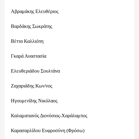
Αβραμάκης Ελευθέριος
Βαρδάκης Σωκράτης
Βέττα Καλλιόπη
Γκαρά Αναστασία
Ελευθεριάδου Σουλτάνα
Ζαχαριάδης Κων/νος
Ηγουμενίδης Νικόλαος
Καλαματιανός Διονύσιος-Χαράλαμπος
Καρασαρλίδου Ευφροσύνη (Φρόσω)