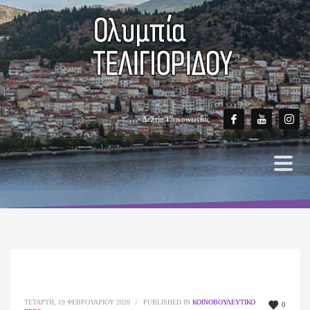
Δελτίο Επικοινωνίας
ΤΕΤΆΡΤΗ, 19 ΦΕΒΡΟΥΑΡΊΟΥ 2020
/
PUBLISHED IN
ΚΟΙΝΟΒΟΥΛΕΥΤΙΚΌ
0