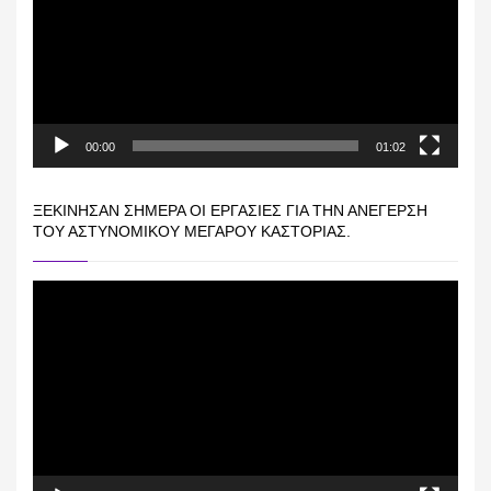
00:00
01:02
ΞΕΚΊΝΗΣΑΝ ΣΉΜΕΡΑ ΟΙ ΕΡΓΑΣΊΕΣ ΓΙΑ ΤΗΝ ΑΝΈΓΕΡΣΗ
ΤΟΥ ΑΣΤΥΝΟΜΙΚΟΎ ΜΕΓΆΡΟΥ ΚΑΣΤΟΡΙΆΣ.
Πρόγραμμα
Αναπαραγωγής
Βίντεο