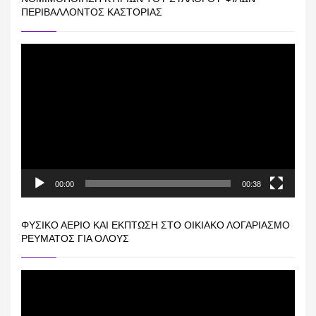
ΠΕΡΙΒΆΛΛΟΝΤΟΣ ΚΑΣΤΟΡΙΆΣ
Πρόγραμμα
Αναπαραγωγής
Βίντεο
00:00
00:38
ΦΥΣΙΚΌ ΑΈΡΙΟ ΚΑΙ ΕΚΠΤΩΣΗ ΣΤΟ ΟΙΚΙΑΚΌ ΛΟΓΑΡΙΑΣΜΌ
ΡΕΎΜΑΤΟΣ ΓΙΑ ΟΛΟΥΣ
Πρόγραμμα
Αναπαραγωγής
Βίντεο