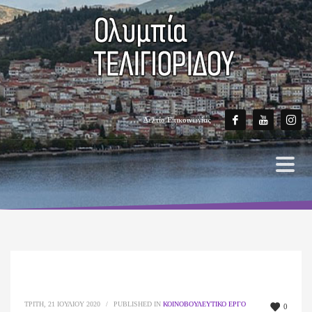
Δελτίο Επικοινωνίας
ΤΡΊΤΗ, 21 ΙΟΥΛΊΟΥ 2020
/
PUBLISHED IN
ΚΟΙΝΟΒΟΥΛΕΥΤΙΚΌ ΈΡΓΟ
0