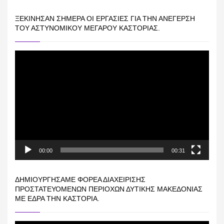
ΞΕΚΊΝΗΣΑΝ ΣΉΜΕΡΑ ΟΙ ΕΡΓΑΣΊΕΣ ΓΙΑ ΤΗΝ ΑΝΈΓΕΡΣΗ
ΤΟΥ ΑΣΤΥΝΟΜΙΚΟΎ ΜΕΓΆΡΟΥ ΚΑΣΤΟΡΙΆΣ.
Πρόγραμμα
Αναπαραγωγής
Βίντεο
00:00
00:31
ΔΗΜΙΟΥΡΓΉΣΑΜΕ ΦΟΡΈΑ ΔΙΑΧΕΊΡΙΣΗΣ
ΠΡΟΣΤΑΤΕΥΌΜΕΝΩΝ ΠΕΡΙΟΧΏΝ ΔΥΤΙΚΉΣ ΜΑΚΕΔΟΝΊΑΣ
ΜΕ ΈΔΡΑ ΤΗΝ ΚΑΣΤΟΡΙΆ.