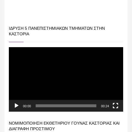
ΊΔΡΥΣΗ 5 ΠΑΝΕΠΙΣΤΗΜΙΑΚΏΝ ΤΜΗΜΆΤΩΝ ΣΤΗΝ
ΚΑΣΤΟΡΙΆ
Πρόγραμμα
Αναπαραγωγής
Βίντεο
00:00
00:24
ΝΟΜΙΜΟΠΟΊΗΣΗ ΕΚΘΕΤΗΡΊΟΥ ΓΟΎΝΑΣ ΚΑΣΤΟΡΙΆΣ ΚΑΙ
ΔΙΑΓΡΑΦΉ ΠΡΟΣΤΊΜΟΥ