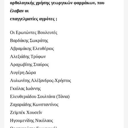
ορθολογικής χρήσης γεωργικών φαρμάκων, που
έλαβαν οι
επαγγελματίες αγρότες ;
Οι Ερωτώντες Βουλευτές
Βαρδάκης Σωκράτης
Αβραμάκης Ελευθέριος
Αλεξιάδης Τρύφων
Αραχωβίτης Σταύρος
Αυγέρη Δώρα
Αυλωνίτης Αλέξανδρος-Χρήστος
Γκιόλας Ιωάννης
Ελευθεριάδου Σουλτάνα (Τάνια)
Ζαχαριάδης Κωνσταντίνος
Ζεϊμπέκ Χουσεΐν
Ηγουμενίδης Νικόλαος