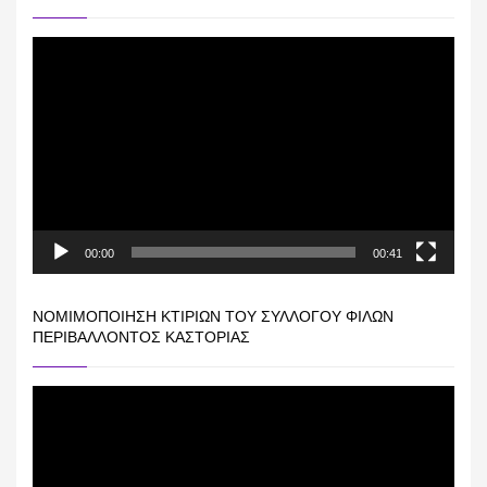
Πρόγραμμα
Αναπαραγωγής
Βίντεο
00:00
00:41
ΝΟΜΙΜΟΠΟΊΗΣΗ ΚΤΙΡΊΩΝ ΤΟΥ ΣΥΛΛΌΓΟΥ ΦΊΛΩΝ
ΠΕΡΙΒΆΛΛΟΝΤΟΣ ΚΑΣΤΟΡΙΆΣ
Πρόγραμμα
Αναπαραγωγής
Βίντεο