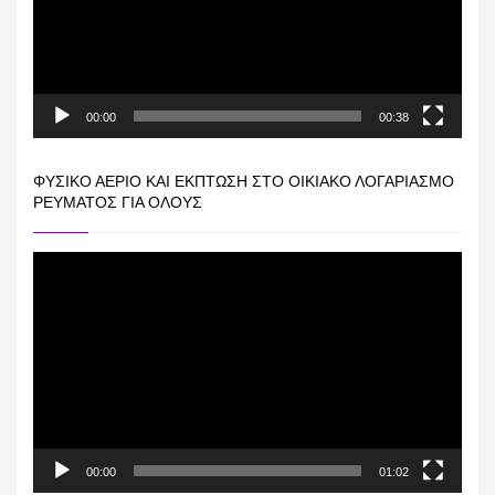
00:00
00:38
ΦΥΣΙΚΌ ΑΈΡΙΟ ΚΑΙ ΕΚΠΤΩΣΗ ΣΤΟ ΟΙΚΙΑΚΌ ΛΟΓΑΡΙΑΣΜΌ
ΡΕΎΜΑΤΟΣ ΓΙΑ ΟΛΟΥΣ
Πρόγραμμα
Αναπαραγωγής
Βίντεο
00:00
01:02