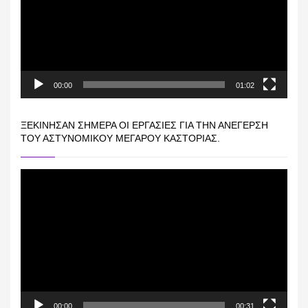
00:00
01:02
ΞΕΚΊΝΗΣΑΝ ΣΉΜΕΡΑ ΟΙ ΕΡΓΑΣΊΕΣ ΓΙΑ ΤΗΝ ΑΝΈΓΕΡΣΗ
ΤΟΥ ΑΣΤΥΝΟΜΙΚΟΎ ΜΕΓΆΡΟΥ ΚΑΣΤΟΡΙΆΣ.
Πρόγραμμα
Αναπαραγωγής
Βίντεο
00:00
00:31