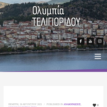
Δελτίο Επικοινωνίας
ΠΈΜΠΤΗ, 26 ΑΥΓΟΎΣΤΟΥ 2021
/
PUBLISHED IN
ΑΝΑΚΟΙΝΏΣΕΙΣ
,
0