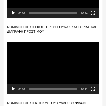
00:00
00:24
ΝΟΜΙΜΟΠΟΊΗΣΗ ΕΚΘΕΤΗΡΊΟΥ ΓΟΎΝΑΣ ΚΑΣΤΟΡΙΆΣ ΚΑΙ
ΔΙΑΓΡΑΦΉ ΠΡΟΣΤΊΜΟΥ
Πρόγραμμα
Αναπαραγωγής
Βίντεο
00:00
00:41
ΝΟΜΙΜΟΠΟΊΗΣΗ ΚΤΙΡΊΩΝ ΤΟΥ ΣΥΛΛΌΓΟΥ ΦΊΛΩΝ