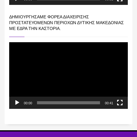
ΔΗΜΙΟΥΡΓΉΣΑΜΕ ΦΟΡΈΑ ΔΙΑΧΕΊΡΙΣΗΣ
ΠΡΟΣΤΑΤΕΥΌΜΕΝΩΝ ΠΕΡΙΟΧΏΝ ΔΥΤΙΚΉΣ ΜΑΚΕΔΟΝΊΑΣ
ΜΕ ΈΔΡΑ ΤΗΝ ΚΑΣΤΟΡΙΆ.
Πρόγραμμα
Αναπαραγωγής
Βίντεο
00:00
00:41