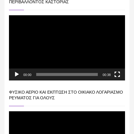
ΠΕΡΙΒΆΛΛΟΝΤΟΣ ΚΑΣΤΟΡΙΆΣ
Πρόγραμμα
Αναπαραγωγής
Βίντεο
00:00
00:38
ΦΥΣΙΚΌ ΑΈΡΙΟ ΚΑΙ ΕΚΠΤΩΣΗ ΣΤΟ ΟΙΚΙΑΚΌ ΛΟΓΑΡΙΑΣΜΌ
ΡΕΎΜΑΤΟΣ ΓΙΑ ΟΛΟΥΣ
Πρόγραμμα
Αναπαραγωγής
Βίντεο