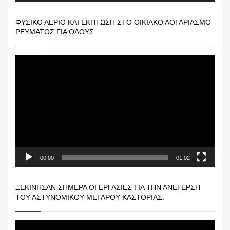
ΦΥΣΙΚΌ ΑΈΡΙΟ ΚΑΙ ΕΚΠΤΩΣΗ ΣΤΟ ΟΙΚΙΑΚΌ ΛΟΓΑΡΙΑΣΜΌ
ΡΕΎΜΑΤΟΣ ΓΙΑ ΟΛΟΥΣ
Πρόγραμμα
Αναπαραγωγής
Βίντεο
00:00
01:02
ΞΕΚΊΝΗΣΑΝ ΣΉΜΕΡΑ ΟΙ ΕΡΓΑΣΊΕΣ ΓΙΑ ΤΗΝ ΑΝΈΓΕΡΣΗ
ΤΟΥ ΑΣΤΥΝΟΜΙΚΟΎ ΜΕΓΆΡΟΥ ΚΑΣΤΟΡΙΆΣ.
Πρόγραμμα