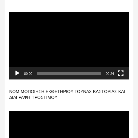
Πρόγραμμα
Αναπαραγωγής
Βίντεο
00:00
00:24
ΝΟΜΙΜΟΠΟΊΗΣΗ ΕΚΘΕΤΗΡΊΟΥ ΓΟΎΝΑΣ ΚΑΣΤΟΡΙΆΣ ΚΑΙ
ΔΙΑΓΡΑΦΉ ΠΡΟΣΤΊΜΟΥ
Πρόγραμμα
Αναπαραγωγής
Βίντεο