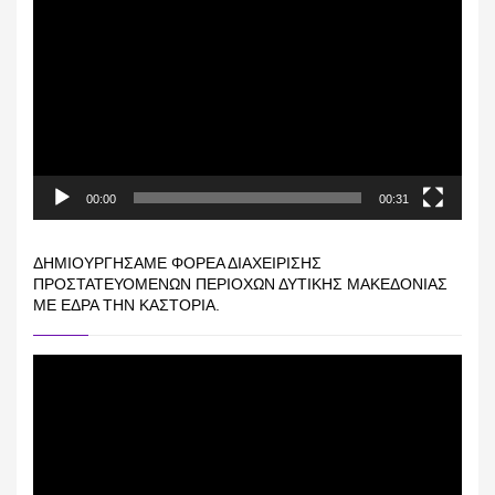
Αναπαραγωγής
Βίντεο
00:00
00:31
ΔΗΜΙΟΥΡΓΉΣΑΜΕ ΦΟΡΈΑ ΔΙΑΧΕΊΡΙΣΗΣ
ΠΡΟΣΤΑΤΕΥΌΜΕΝΩΝ ΠΕΡΙΟΧΏΝ ΔΥΤΙΚΉΣ ΜΑΚΕΔΟΝΊΑΣ
ΜΕ ΈΔΡΑ ΤΗΝ ΚΑΣΤΟΡΙΆ.
Πρόγραμμα
Αναπαραγωγής
Βίντεο