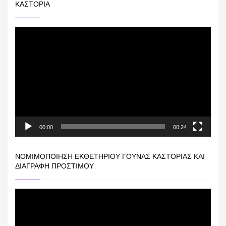
ΚΑΣΤΟΡΙΆ
Πρόγραμμα
Αναπαραγωγής
Βίντεο
00:00
00:24
ΝΟΜΙΜΟΠΟΊΗΣΗ ΕΚΘΕΤΗΡΊΟΥ ΓΟΎΝΑΣ ΚΑΣΤΟΡΙΆΣ ΚΑΙ
ΔΙΑΓΡΑΦΉ ΠΡΟΣΤΊΜΟΥ
Πρόγραμμα
Αναπαραγωγής
Βίντεο