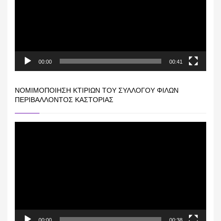
00:00
00:41
ΝΟΜΙΜΟΠΟΊΗΣΗ ΚΤΙΡΊΩΝ ΤΟΥ ΣΥΛΛΌΓΟΥ ΦΊΛΩΝ
ΠΕΡΙΒΆΛΛΟΝΤΟΣ ΚΑΣΤΟΡΙΆΣ
Πρόγραμμα
Αναπαραγωγής
Βίντεο
00:00
00:38