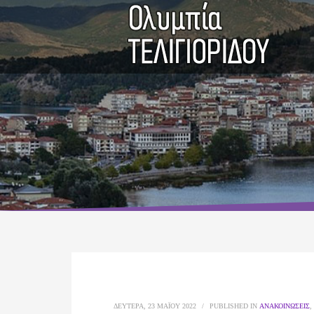
ΔΕΥΤΈΡΑ, 23 ΜΑΪ́ΟΥ 2022
/
PUBLISHED IN
ΑΝΑΚΟΙΝΏΣΕΙΣ
,