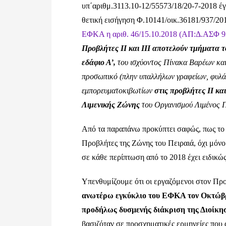
υπ΄αριθμ.3113.10-12/55573/18/20-7-2018 
θετική εισήγηση Φ.10141/οικ.36181/937/20
ΕΦΚΑ η αριθ. 46/15.10.2018 (ΑΠ:Δ.ΑΣΦ 93
Προβλήτες II και III αποτελούν τμήματα 
εδάφιο Α’,
του ισχύοντος Πίνακα Βαρέων και
προσωπικό (πλην υπαλλήλων γραφείων, φυλάκ
εμπορευματοκιβωτίων
στις προβλήτες II και
Λιμενικής Ζώνης
του Οργανισμού Λιμένος Π
Από τα παραπάνω προκύπτει σαφώς, πως το
Προβλήτες της Ζώνης του Πειραιά, όχι μόνο
σε κάθε περίπτωση από το 2018 έχει ειδικώ
Υπενθυμίζουμε ότι οι εργαζόμενοι στον Πρ
ανωτέρω εγκύκλιο του ΕΦΚΑ τον Οκτώβρ
προδήλως δυσμενής διάκριση της Διοίκηση
βασιζόταν σε προσχηματικές ερμηνείες που 