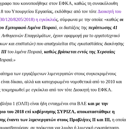
έγγραφο που κοινοποιήθηκε στον ΕΦΚΑ, καθώς τη συνακόλουθη
18 του Υπουργείου Εργασίας, εκδόθηκε από τον τότε
Διοικητή του
0/120/8205/2018) η εγκύκλιό
ς, σύμφωνα με την οποία: «
καθώς
οι
του Εμπορικού Λιμένα Πειραι
ά, οι διατάξεις της
περίπτωσης 41
 Ανθυγιεινών Επαγγελμάτων, έχουν εφαρμογή για το εργατοτεχνικό
ων και επιστατών) που απασχολείται στις εγκαταστάσεις διακίνησης
 III
του λιμένα Πειραιά,
καθώς βρίσκεται εντός της Χερσαίας
ειραιά.»
 αίτημα των εργαζόμενων λιμενεργατών στους συγκεκριμένους
 είναι δίκαιο, αλλά και κατοχυρωμένο νομοθετικά από το 2010 και
ς τεκμηριωθεί με εγκύκλιο από τον τότε Διοικητή του ΕΦΚΑ.
οβλήτα 1 (ΟΛΠ) είναι ήδη ενταγμένοι στα ΒΑΕ
και με την
ιο του 2018 επί κυβέρνησης ΣΥΡΙΖΑ, αποκαταστάθηκε η
ς έναντι των λιμενεργατών στους Προβλήτες ΙΙ και ΙΙΙ,
η οποία
αμφισβητούσαν, αν πρόκειται για λιμάνι ή λιμενική εγκατάσταση,