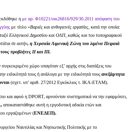
 εκδόθηκε η
με αρ. Φ10221/οικ26816/929/30.2011 απόφαση του
γγύης
με τίτλο «
Βαριές και ανθυγιεινές εργασίες,
κατά την οποία:
αξύ Ελληνικού Δημοσίου και ΟΛΠ, καθώς και του τοπογραφικού
τάται σε αυτήν
, η Χερσαία Λιμενική Ζώνη του λιμένα Πειραιά
 τους προβλήτες ΙΙ και ΙΙΙ.
συγκεκριμένο χώρο υπαγόταν εξ’ αρχής στις διατάξεις του
ην ειδικότητά τους ή ανάλογα με την ειδικότητά τους
ανεξάρτητα
ονται
(σχετ. υπ’ αριθ. 27/2012 Εγκύκλιος τ. ΙΚΑ-ΕΤΑΜ).
ίσιο και αφού η DPORT, αρνούνταν συστηματικά να την εφαρμόσει,
Α,
αποκαταστάθηκε αυτή η εργοδοτική αδικία ετών και
ίου εργαζομένων (
ΕΝΕΔΕΠ
).
υργείου Ναυτιλίας και Νησιωτικής Πολιτικής με το