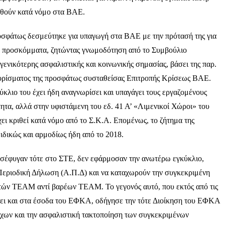
χθούν κατά νόμο στα ΒΑΕ.
οσφάτως δεσμεύτηκε για υπαγωγή στα ΒΑΕ με την πρότασή της για
κά προσκόμματα, ζητώντας γνωμοδότηση από το Συμβούλιο
νικότερης ασφαλιστικής και κοινωνικής σημασίας, βάσει της παρ.
Πορίσματος της προσφάτως συσταθείσας Επιτροπής Κρίσεως ΒΑΕ.
κλιο του έχει ήδη αναγνωρίσει και υπαγάγει τους εργαζομένους
κότητα, αλλά στην υφιστάμενη του εδ. 41 Α’ «Λιμενικοί Χώροι» του
ει κριθεί κατά νόμο από το Σ.Κ.Α. Επομένως, το ζήτημα της
ειδικώς και αρμοδίως ήδη από το 2018.
οσέφυγαν τότε στο ΣΤΕ, δεν εφάρμοσαν την ανωτέρω εγκύκλιο,
Περιοδική Δήλωση (Α.Π.Δ) και να καταχωρούν την συγκεκριμένη
τών ΤΕΑΜ αντί βαρέων ΤΕΑΜ. Το γεγονός αυτό, που εκτός από τις
έχει και στα έσοδα του ΕΦΚΑ, οδήγησε την τότε Διοίκηση του ΕΦΚΑ
έγχων και την ασφαλιστική τακτοποίηση των συγκεκριμένων