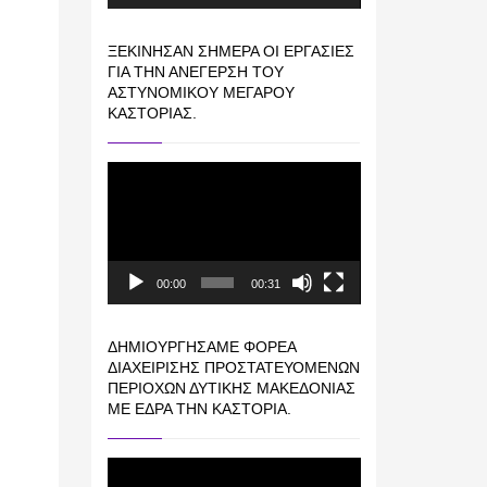
ΞΕΚΊΝΗΣΑΝ ΣΉΜΕΡΑ ΟΙ ΕΡΓΑΣΊΕΣ
ΓΙΑ ΤΗΝ ΑΝΈΓΕΡΣΗ ΤΟΥ
ΑΣΤΥΝΟΜΙΚΟΎ ΜΕΓΆΡΟΥ
ΚΑΣΤΟΡΙΆΣ.
Πρόγραμμα
Αναπαραγωγής
Βίντεο
00:00
00:31
ΔΗΜΙΟΥΡΓΉΣΑΜΕ ΦΟΡΈΑ
ΔΙΑΧΕΊΡΙΣΗΣ ΠΡΟΣΤΑΤΕΥΌΜΕΝΩΝ
ΠΕΡΙΟΧΏΝ ΔΥΤΙΚΉΣ ΜΑΚΕΔΟΝΊΑΣ
ΜΕ ΈΔΡΑ ΤΗΝ ΚΑΣΤΟΡΙΆ.
Πρόγραμμα